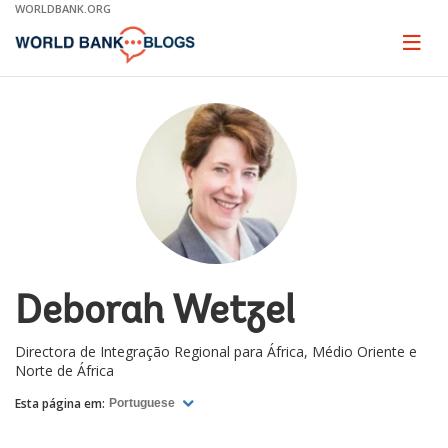
Skip
WORLDBANK.ORG
to
Main
Page
naviga
Navigation
Deborah Wetzel
Directora de Integração Regional para África, Médio Oriente e
Norte de África
Esta página em:
Portuguese