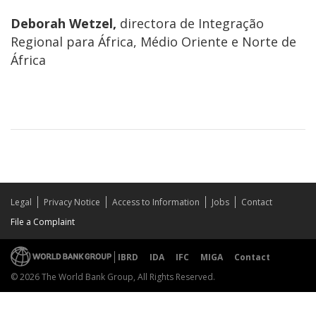
Deborah Wetzel,
directora de Integração
Regional para África, Médio Oriente e Norte de
África
Legal
Privacy Notice
Access to Information
Jobs
Contact
File a Complaint
IBRD
IDA
IFC
MIGA
Contact
© 2026 The World Bank Group, All Rights Reserved.