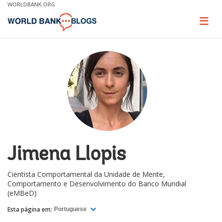
Skip
WORLDBANK.ORG
to
Main
Page
naviga
Navigation
Jimena Llopis
Cientista Comportamental da Unidade de Mente,
Comportamento e Desenvolvimento do Banco Mundial
(eMBeD)
Esta página em:
Portuguese