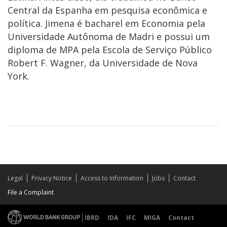
Central da Espanha em pesquisa econômica e
política. Jimena é bacharel em Economia pela
Universidade Autônoma de Madri e possui um
diploma de MPA pela Escola de Serviço Público
Robert F. Wagner, da Universidade de Nova
York.
Legal
Privacy Notice
Access to Information
Jobs
Contact
File a Complaint
IBRD
IDA
IFC
MIGA
Contact