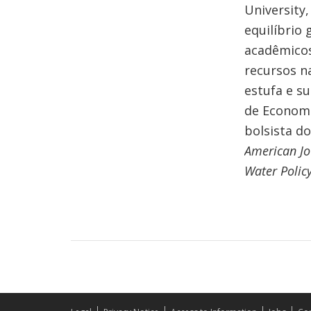
University
equilíbrio 
acadêmicos
recursos n
estufa e su
de Economi
bolsista do
American Jo
Water Polic