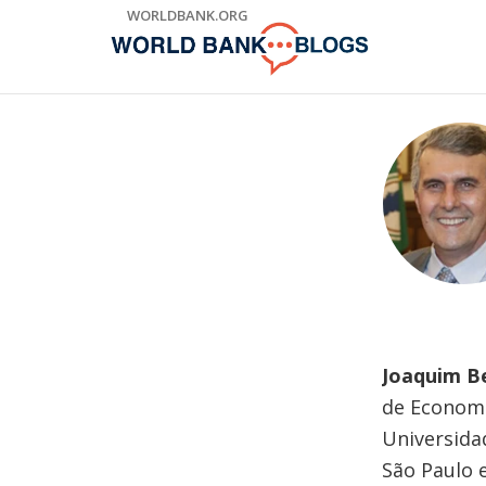
Skip
WORLDBANK.ORG
to
Main
Navigation
Joaquim Be
de Economi
Universida
São Paulo e