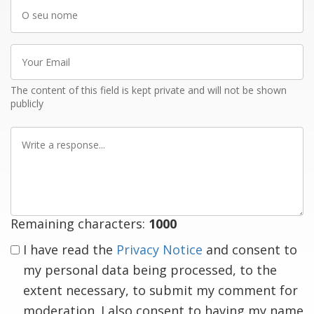
O
seu
nome
Your
Email
The content of this field is kept private and will not be shown
publicly
Write
a
response
Remaining characters:
1000
I have read the
Privacy Notice
and consent to
my personal data being processed, to the
extent necessary, to submit my comment for
moderation. I also consent to having my name