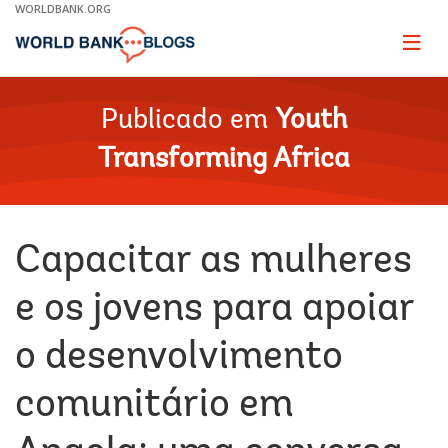
Skip
WORLDBANK.ORG
to
Main
Page
naviga
Navigation
Publicado em
Youth
Transforming Africa
Capacitar as mulheres
e os jovens para apoiar
o desenvolvimento
comunitário em