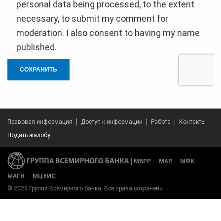
personal data being processed, to the extent
necessary, to submit my comment for
moderation. I also consent to having my name
published.
СОХРАНИТЬ
Правовая информация
Доступ к информации
Работа
Контакты
Подать жалобу
МБРР
МАР
МФК
МАГИ
МЦУИС
© 2026 Группа Всемирного банка. Все права сохранены.