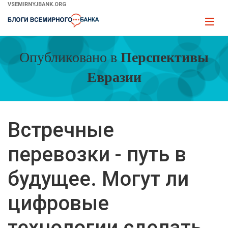
Skip
VSEMIRNYJBANK.ORG
to
Page
Main
naviga
Navigation
Опубликовано в
Перспективы
Евразии
Встречные
перевозки - путь в
будущее. Могут ли
цифровые
технологии сделать