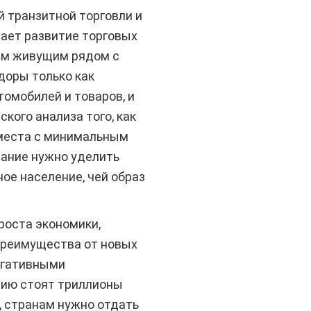
й транзитной торговли и
чает развитие торговых
сем живущим рядом с
доры только как
омобилей и товаров, и
кого анализа того, как
 места с минимальным
мание нужно уделить
ое население, чей образ
оста экономики,
 преимущества от новых
егативными
зию стоят триллионы
, странам нужно отдать