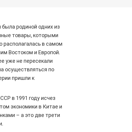
я была родиной одних из
анные товары, которыми
но располагалась в самом
им Востоком и Европой.
ее уже не пересекали
ла осуществляться по
ерии пришли к
ССР в 1991 году исчез
том экономики в Китае и
ками – а это две трети
и.