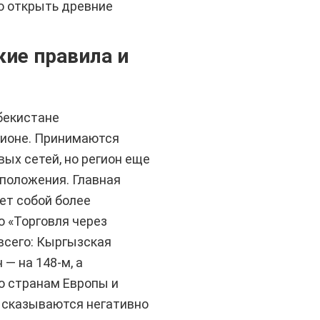
во открыть древние
кие правила и
бекистане
гионе. Принимаются
ых сетей, но регион еще
положения. Главная
ет собой более
 «Торговля через
всего: Кыргызская
— на 148-м, а
по странам Европы и
ь сказываются негативно