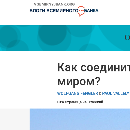
Skip
VSEMIRNYJBANK.ORG
to
Main
Navigation
О
Как соедини
миром?
WOLFGANG FENGLER
PAUL VALLELY
Эта страница на:
Русский