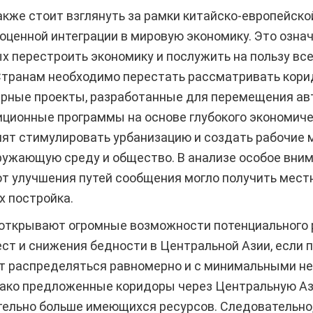
кже стоит взглянуть за рамки китайско-европейско
оценной интеграции в мировую экономику. Это озна
х перестроить экономику и послужить на пользу в
Странам необходимо перестать рассматривать кори
рные проекты, разработанные для перемещения авт
ционные программы на основе глубокого экономичес
лят стимулировать урбанизацию и создать рабочие
ружающую среду и общество. В анализе особое вни
от улучшения путей сообщения могло получить местн
х постройка.
открывают огромные возможности потенциального р
ст и снижения бедности в Центральной Азии, если
ут распределяться равномерно и с минимальными н
ако предложенные коридоры через Центральную А
тельно больше имеющихся ресурсов. Следовательно