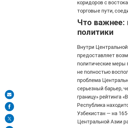
коридоров с востока
торговые пути, сое
Что важнее: 
политики
Внутри Центральной
предоставляет возм
политические меры п
не полностью воспо
проблема Центральн
серьезный барьер, ч
Share
границу» рейтинга «
on
Республика находитс
mail
Узбекистан — на 165
Центральной Азии ра