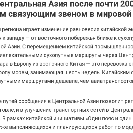
ентральная Азия после почти 200
м связующим звеном в мировой
региона играет изменение равновесия китайской эк
к западу — от восточного побережья ближе к сухоп
ой Азии. С перемещением китайской промышленнос
ривлекательными сухопутные маршруты через Цент
ра в Европу из восточного Китая — это перевозка ег
вропу морем, занимающая шесть недель. Китайским
путными маршрутами дешевле, чем авиатранспортом
 путей сообщения в Центральной Азии позволит рег
говле, и в улучшение транспортных сетей в Центра
 В рамках китайской инициативы «Один пояс и один
 уже выполняющихся и планирующихся работ по мод