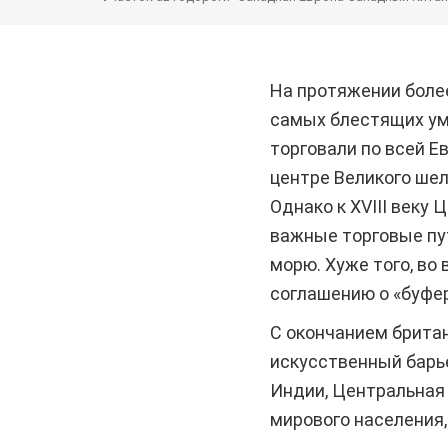
На протяжении более 
самых блестящих умо
торговали по всей Е
центре Великого шел
Однако к XVIII веку
важные торговые пут
морю. Хуже того, во
соглашению о «буфер
С окончанием британ
искусственный барь
Индии, Центральная 
мирового населения,