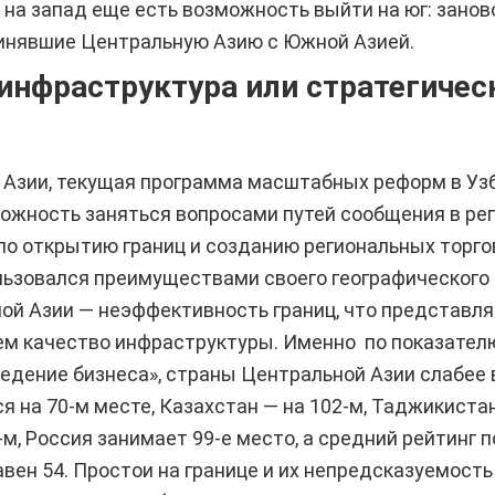
 на запад еще есть возможность выйти на юг: зано
динявшие Центральную Азию с Южной Азией.
инфраструктура или стратегичес
 Азии, текущая программа масштабных реформ в Уз
ожность заняться вопросами путей сообщения в ре
о открытию границ и созданию региональных торгов
льзовался преимуществами своего географического 
ой Азии — неэффективность границ, что представля
ем качество инфраструктуры. Именно по показателю
Ведение бизнеса», страны Центральной Азии слабее 
я на 70-м месте, Казахстан — на 102-м, Таджикистан 
-м, Россия занимает 99-е место, а средний рейтинг 
вен 54. Простои на границе и их непредсказуемост