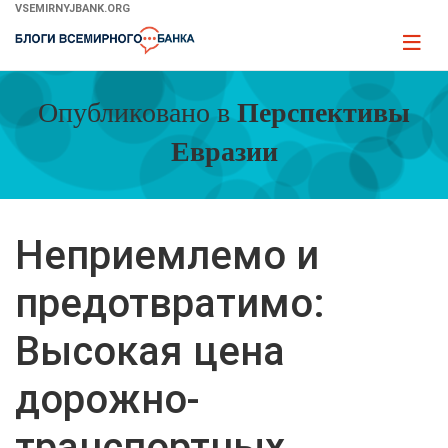
Skip
VSEMIRNYJBANK.ORG
to
Page
Main
naviga
Navigation
Опубликовано в
Перспективы
Евразии
Неприемлемо и
предотвратимо:
Высокая цена
дорожно-
транспортных