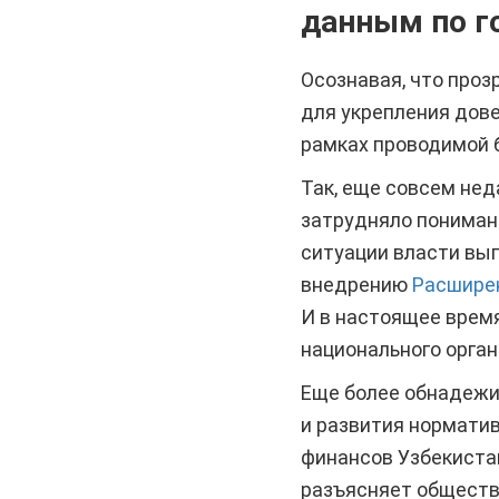
данным по г
Осознавая, что проз
для укрепления дов
рамках проводимой 
Так, еще совсем не
затрудняло понимани
ситуации власти вы
внедрению
Расширен
И в настоящее врем
национального орган
Еще более обнадежи
и развития норматив
финансов Узбекистан
разъясняет обществ