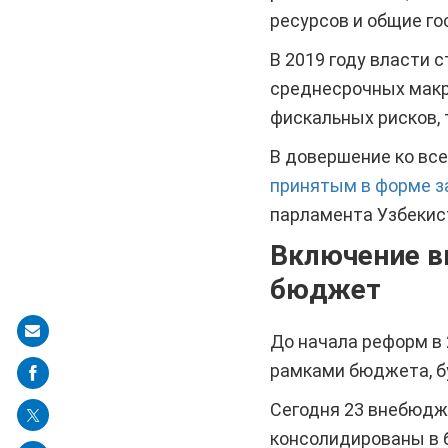
ресурсов и общие г
В 2019 году власти
среднесрочных макр
фискальных рисков,
В довершение ко все
принятым в форме за
парламента Узбекис
Включение в
бюджет
Share
До начала реформ в
on
рамками бюджета, б
mail
Сегодня 23 внебюдж
консолидированы в б