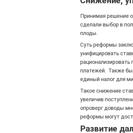
Снижение, у
Принимая решение о
сделали выбор в пол
плоды.
Суть реформы заключ
унифицировать ставк
рационализировать п
платежей. Также был
единый налог для ми
Такое снижение став
увеличив поступлени
опроверг доводы мн
реформы могут дости
Развитие да