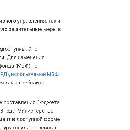
вного управления, так и
няло решительные меры в
едоступны. Это
ги. Для изменения
фонда (МВФ) по
РД), используемой МВФ
.
я как на вебсайте
се составления бюджета
18 года, Министерство
умент в доступной форме
ктуру государственных