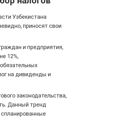
бор налогов
асти Узбекистана
чевидно, приносят свои
граждан и предприятия,
не 12%,
 обязательных
лог на дивиденды и
ового законодательства,
еть. Данный тренд
о спланированные