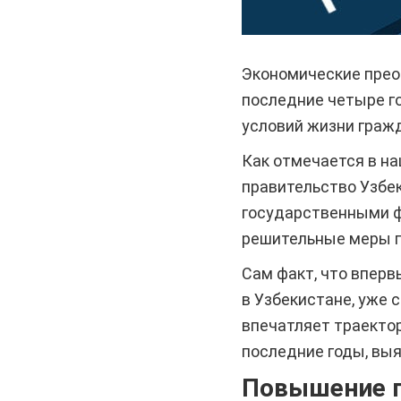
Экономические преоб
последние четыре го
условий жизни граж
Как отмечается в на
правительство Узбе
государственными фи
решительные меры п
Сам факт, что вперв
в Узбекистане, уже 
впечатляет траекто
последние годы, выя
Повышение п