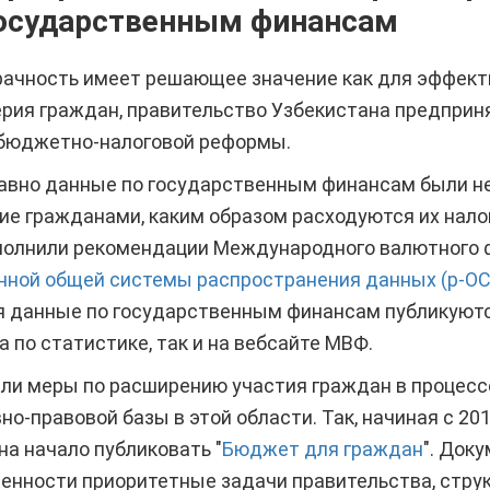
осударственным финансам
рачность имеет решающее значение как для эффекти
ерия граждан, правительство Узбекистана предпри
бюджетно-налоговой реформы.
давно данные по государственным финансам были н
е гражданами, каким образом расходуются их нало
полнили рекомендации Международного валютного 
ной общей системы распространения данных (р-ОС
я данные по государственным финансам публикуютс
а по статистике, так и на вебсайте МВФ.
ли меры по расширению участия граждан в процес
но-правовой базы в этой области. Так, начиная с 20
а начало публиковать "
Бюджет для граждан
". Док
енности приоритетные задачи правительства, стру