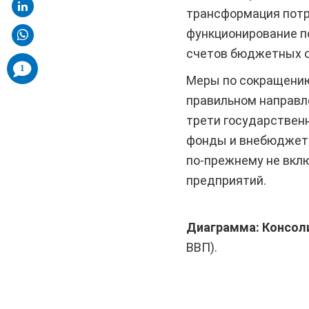
трансформация потре
функционирование п
счетов бюджетных ор
comments
1
added
Меры по сокращению
правильном направле
трети государствен
фонды и внебюджетн
по-прежнему не вкл
предприятий.
Диаграмма: Консол
ВВП).