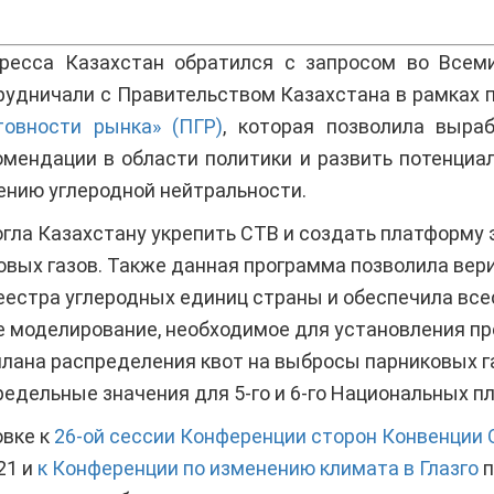
гресса Казахстан обратился с запросом во Всем
рудничали с Правительством Казахстана в рамках
товности рынка» (ПГР)
, которая позволила выра
мендации в области политики и развить потенциа
чению углеродной нейтральности.
гла Казахстану укрепить СТВ и создать платформу 
овых газов. Также данная программа позволила ве
еестра углеродных единиц страны и обеспечила вс
 моделирование, необходимое для установления пр
плана распределения квот на выбросы парниковых газ
дельные значения для 5-го и 6-го Национальных пл
овке к
26-ой сессии Конференции сторон Конвенции
21 и
к Конференции по изменению климата в Глазго
п