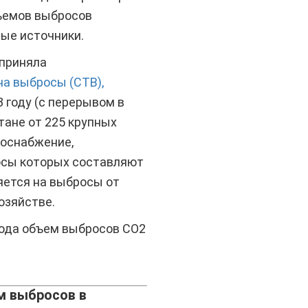
бъемов выбросов
ные источники.
 приняла
на выбросы (СТВ),
 году (с перерывом в
тане от 225 крупных
лоснабжение,
сы которых составляют
яется на выбросы от
озяйстве.
года объем выбросов CO2
м выбросов в