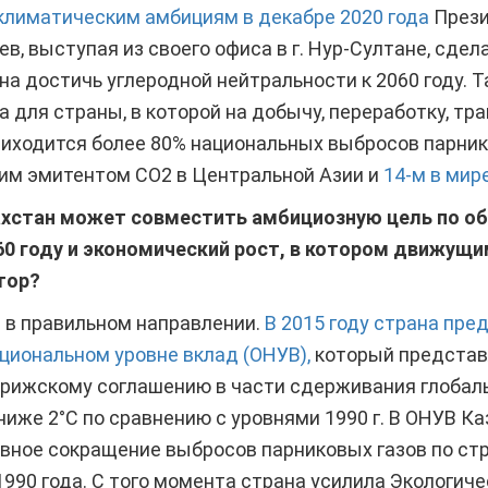
климатическим амбициям в декабре 2020 года
Прези
, выступая из своего офиса в г. Нур-Султане, сдел
а достичь углеродной нейтральности к 2060 году. 
 для страны, в которой на добычу, переработку, тра
иходится более 80% национальных выбросов парнико
им эмитентом CO2 в Центральной Азии и
14-м в мире
ахстан может совместить амбициозную цель по о
60 году и экономический рост, в котором движущ
тор?
 в правильном направлении.
В 2015 году страна пре
циональном уровне вклад (ОНУВ),
который представ
арижскому соглашению в части сдерживания глобаль
ниже 2°C по сравнению с уровнями 1990 г. В ОНУВ К
ное сокращение выбросов парниковых газов по стра
 1990 года. С того момента страна усилила Экологич