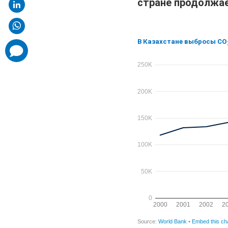
стране продолжае
comments
added