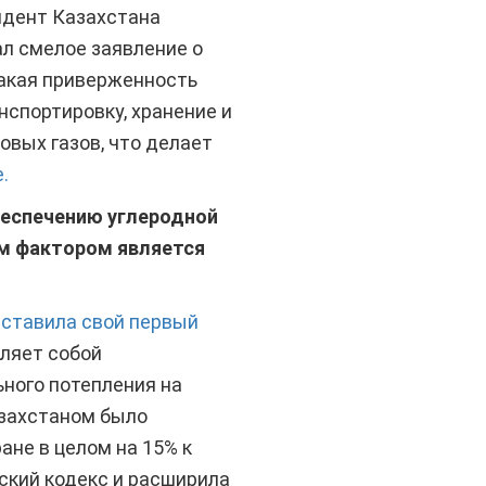
дент Казахстана
ал смелое заявление о
Такая приверженность
нспортировку, хранение и
вых газов, что делает
.
беспечению углеродной
им фактором является
дставила свой первый
ляет собой
ного потепления на
азахстаном было
не в целом на 15% к
еский кодекс и расширила