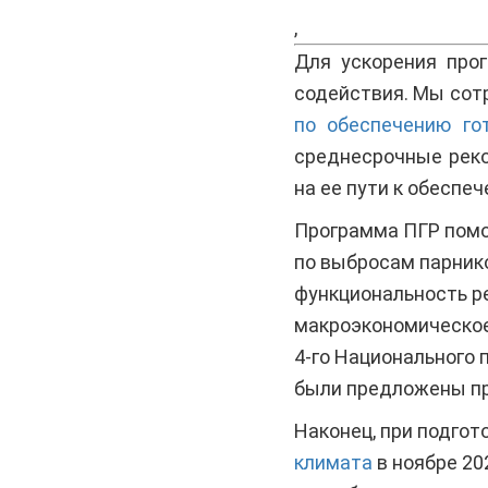
,
Для ускорения про
содействия. Мы сот
по обеспечению го
среднесрочные реко
на ее пути к обеспе
Программа ПГР помо
по выбросам парник
функциональность р
макроэкономическое
4-го Национального 
были предложены пре
Наконец, при подгот
климата
в ноябре 20