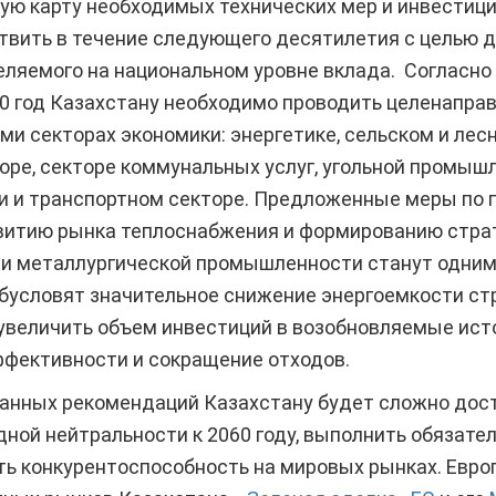
ую карту необходимых технических мер и инвестици
твить в течение следующего десятилетия с целью 
ляемого на национальном уровне вклада. Согласно 
30 год Казахстану необходимо проводить целенапра
ми секторах экономики: энергетике, сельском и лес
е, секторе коммунальных услуг, угольной промышл
и и транспортном секторе. Предложенные меры по 
звитию рынка теплоснабжения и формированию стра
и металлургической промышленности станут одним
обусловят значительное снижение энергоемкости ст
увеличить объем инвестиций в возобновляемые исто
фективности и сокращение отходов.
анных рекомендаций Казахстану будет сложно дост
ной нейтральности к 2060 году, выполнить обязател
ть конкурентоспособность на мировых рынках. Европ