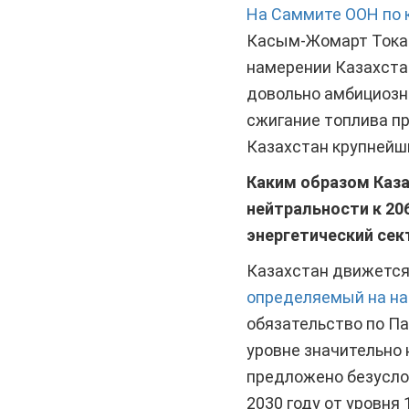
На Саммите ООН по 
Касым-Жомарт Токаев
намерении Казахстан
довольно амбициозна
сжигание топлива пр
Казахстан крупнейш
Каким образом Каз
нейтральности к 20
энергетический сек
Казахстан движется
определяемый на на
обязательство по П
уровне значительно 
предложено безуслов
2030 году от уровня