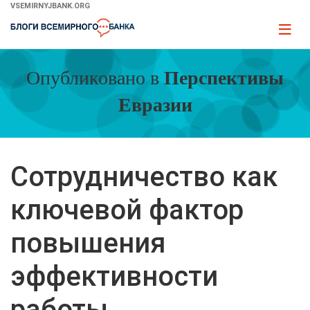
Skip
VSEMIRNYJBANK.ORG
to
Page
Main
naviga
Navigation
Опубликовано в
Перспективы
Евразии
Сотрудничество как
ключевой фактор
повышения
эффективности
работы