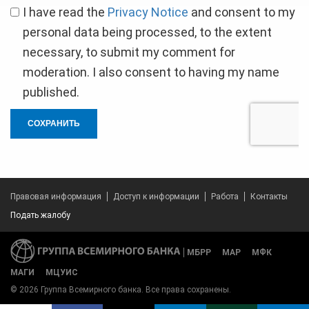
I have read the
Privacy Notice
and consent to my
personal data being processed, to the extent
necessary, to submit my comment for
moderation. I also consent to having my name
published.
СОХРАНИТЬ
Правовая информация
Доступ к информации
Работа
Контакты
Подать жалобу
МБРР
МАР
МФК
МАГИ
МЦУИС
© 2026 Группа Всемирного банка. Все права сохранены.
Share on