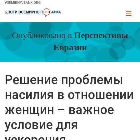
Skip
VSEMIRNYJBANK.ORG
to
Page
Main
naviga
Navigation
Опубликовано в
Перспективы
Евразии
Решение проблемы
насилия в отношении
женщин – важное
условие для
ускорения