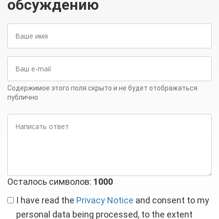
обсуждению
Ваше
имя
Ваш
e-
mail
Содержимое этого поля скрыто и не будет отображаться
публично
Написать
ответ
Осталось символов:
1000
I have read the
Privacy Notice
and consent to my
personal data being processed, to the extent