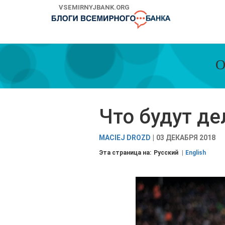
Skip
VSEMIRNYJBANK.ORG
to
Main
Navigation
О
Что будут д
MACIEJ DROZD
03 ДЕКАБРЯ 2018
Эта страница на:
Русский
English