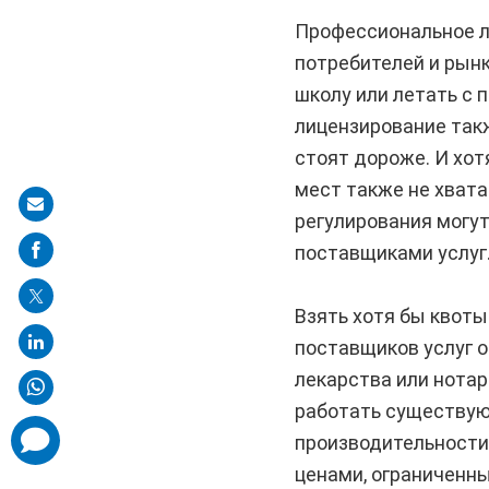
Профессиональное л
потребителей и рынк
школу или летать с 
лицензирование так
стоят дороже. И хот
мест также не хвата
Share
регулирования могу
on
поставщиками услуг
mail
Взять хотя бы квоты
поставщиков услуг 
лекарства или нотар
работать существую
comments
производительности 
added
ценами, ограниченны