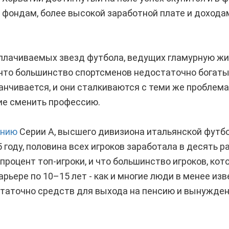
фондам, более высокой заработной плате и дохода
плачиваемых звезд футбола, ведущих гламурную жи
 что большинство спортсменов недостаточно богаты,
канчивается, и они сталкиваются с теми же проблема
е сменить профессию.
анию
Серии А, высшего дивизиона итальянской футбо
 году, половина всех игроков заработала в десять р
роцент топ-игроки, и что большинство игроков, кот
рьере по 10–15 лет - как и многие люди в менее из
статочно средств для выхода на пенсию и вынужде