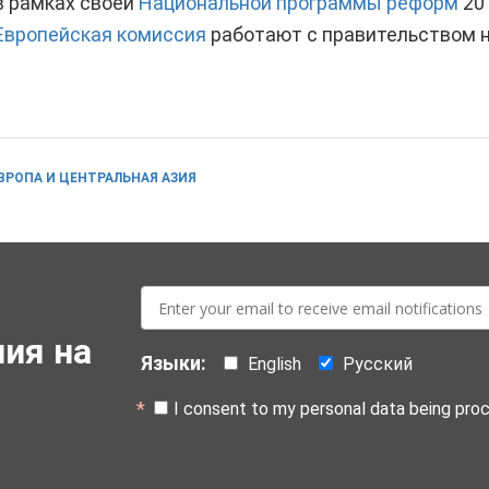
в рамках своей
Национальной программы реформ
201
Европейская комиссия
работают с правительством н
ВРОПА И ЦЕНТРАЛЬНАЯ АЗИЯ
E-
mail:
ия на
Языки:
English
Русский
I consent to my personal data being pro