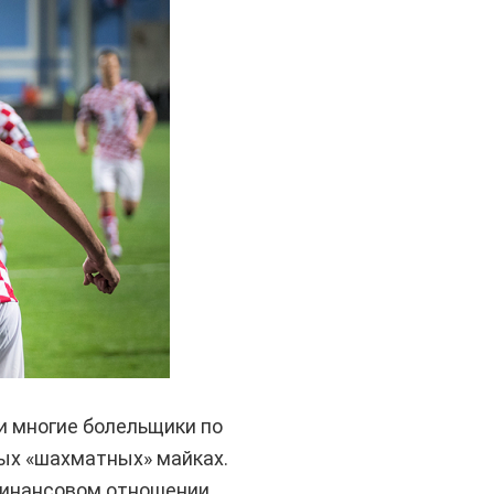
и многие болельщики по
ных «шахматных» майках.
 финансовом отношении