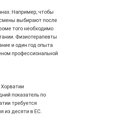
анах. Например, чтобы
ртсмены выбирают после
 кроме того необходимо
итании. Физиотерапевты
ние и один год опыта
леном профессиональной
 Хорватии
дний показатель по
атии требуется
я из десяти в ЕС.