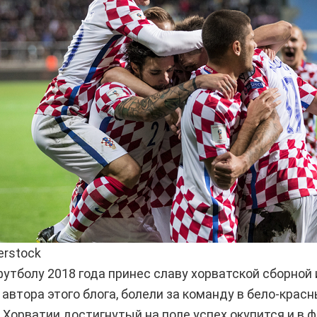
erstock
утболу 2018 года принес славу хорватской сборной 
 автора этого блога, болели за команду в бело-крас
 Хорватии достигнутый на поле успех окупится и в