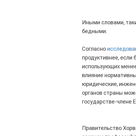
Иными словами, так
бедными.
Согласно
исследова
продуктивнее, если 
использующих менее 
влияние нормативных
юридические, инжен
органов страны може
государстве-члене Е
Правительство Хорв