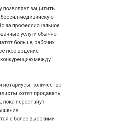
у позволяет защитить
ый бросил медицинскую
 Но за профессиональное
ованные услуги обычно
латят больше, рабочих
жесткое ведение
я конкуренцию между
и нотариусы, количество
алисты хотят продавать
, пока перестанут
вышения
утся с более высокими