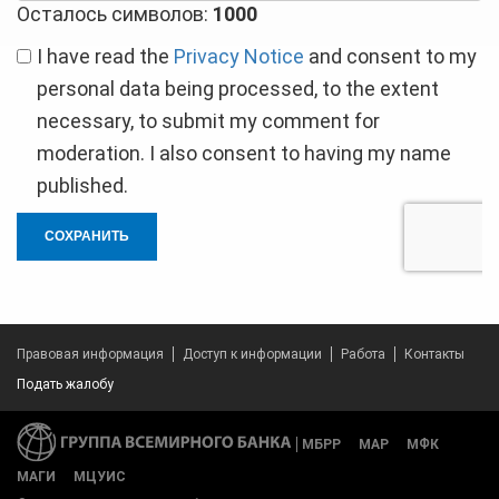
Осталось символов:
1000
I have read the
Privacy Notice
and consent to my
personal data being processed, to the extent
necessary, to submit my comment for
moderation. I also consent to having my name
published.
СОХРАНИТЬ
Правовая информация
Доступ к информации
Работа
Контакты
Подать жалобу
МБРР
МАР
МФК
МАГИ
МЦУИС