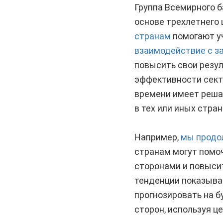
Группа Всемирного б
основе трехлетнего 
странам
помогают у
взаимодействие с з
повысить свои резу
эффективности сект
времени имеет реша
в тех или иных стран
Например,
мы продо
странам могут помо
сторонами и повыси
тенденции показываю
прогнозировать на б
сторон, используя ц