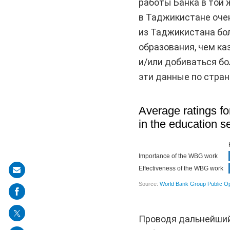
работы Банка в той ж
в Таджикистане оче
из Таджикистана бо
образования, чем к
и/или добиваться б
эти данные по стра
Share
on
mail
Проводя дальнейший