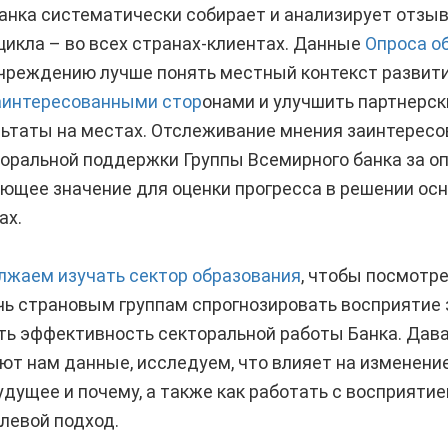
анка систематически собирает и анализирует отзыв
цикла – во всех странах-клиентах. Данные
Опроса о
чреждению лучше понять местный контекст развит
аинтересованными стор
онами и улучшить партнерск
льтаты на местах. Отслеживание мнения заинтересо
оральной поддержки Группы Всемирного банка за о
ющее значение для оценки прогресса в решении ос
ах.
лжаем изучать сектор образования
, чтобы посмотре
чь страновым группам спрогнозировать восприятие
ть эффективность секторальной работы Банка. Дав
т нам данные, исследуем, что влияет на изменение
удущее и почему, а также как работать с восприят
елевой подход.