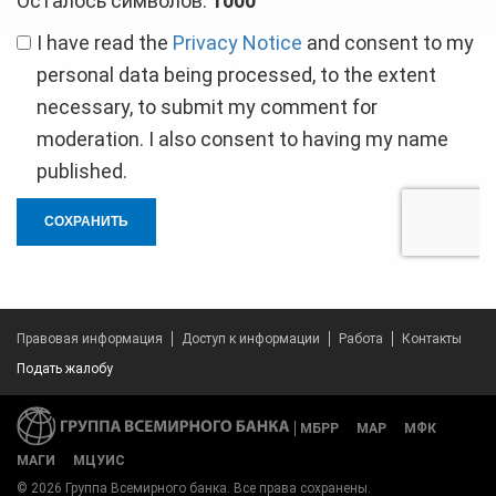
Осталось символов:
1000
I have read the
Privacy Notice
and consent to my
personal data being processed, to the extent
necessary, to submit my comment for
moderation. I also consent to having my name
published.
СОХРАНИТЬ
Правовая информация
Доступ к информации
Работа
Контакты
Подать жалобу
МБРР
МАР
МФК
МАГИ
МЦУИС
© 2026 Группа Всемирного банка. Все права сохранены.