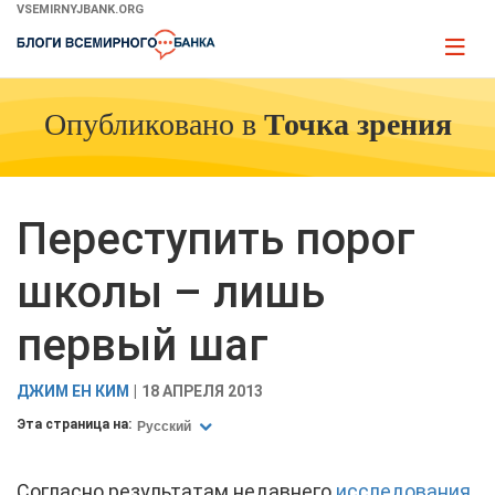
Skip
VSEMIRNYJBANK.ORG
to
Page
Main
naviga
Navigation
Опубликовано в
Точка зрения
Переступить порог
школы – лишь
первый шаг
ДЖИМ ЕН КИМ
18 АПРЕЛЯ 2013
Эта страница на:
Русский
Согласно результатам недавнего
исследования