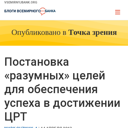
Skip
VSEMIRNYJBANK.ORG
to
Page
Main
naviga
Navigation
Опубликовано в
Точка зрения
Постановка
«разумных» целей
для обеспечения
успеха в достижении
ЦРТ