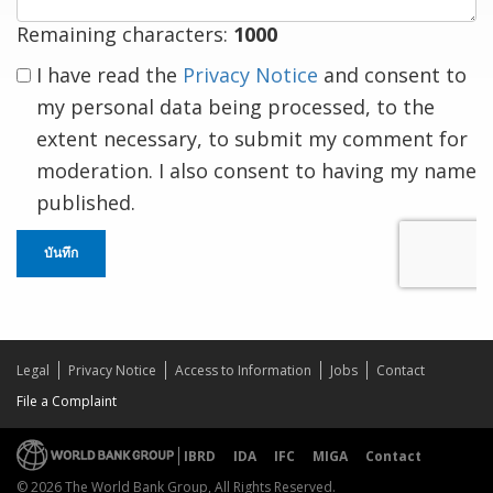
Remaining characters:
1000
I have read the
Privacy Notice
and consent to
my personal data being processed, to the
extent necessary, to submit my comment for
moderation. I also consent to having my name
published.
บันทึก
Legal
Privacy Notice
Access to Information
Jobs
Contact
File a Complaint
IBRD
IDA
IFC
MIGA
Contact
© 2026 The World Bank Group, All Rights Reserved.