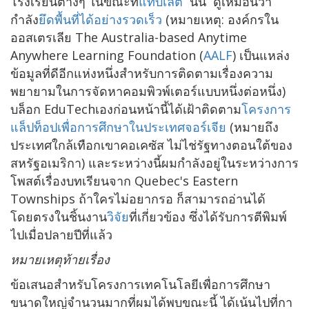
โรงเรียนต่างๆ ในขณะที่
แท็บเล็ต
นั้น ดูเหมือนว่า
กำลัง
ยึดพื้นที่ได้อย่างรวดเร็ว
(หมายเหตุ: องค์กรใน
ออสเตรเลีย The Australia-based Anytime
Anywhere Learning Foundation (
AALF
) เป็นแหล่ง
ข้อมูลที่ดีอีกแห่งหนึ่งสำหรับการติดตามเรื่องความ
พยายามในการจัดหาคอมพิวพ์เตอร์แบบหนึ่งต่อหนึ่ง)
บล็อก EduTechเองก่อนหน้านี้ได้เฝ้าติดตาม
โครงการ
แล็ปท็อปเพื่อการศึกษาในประเทศจอร์เจีย
(หมายถึง
ประเทศใกล้เทือกเขาคอเคซัส ไม่ไช่รัฐทางตอนใต้ของ
สหรัฐอเมริกา) และระหว่างนี้ผมกำลังอยู่ในระหว่างการ
โพสต์เรื่องบทเรียนจาก Quebec's Eastern
Townships ถ้าใครไม่อยากรอ ก็สามารถอ่านได้
โดยตรงในชิ้นงาน
วิจัย
ที่เกี่ยวข้อง ซึ่งได้รับการตีพิมพ์
ไปเมื่อปลายปีที่แล้ว
หมายเหตุท้ายเรื่อง
ข้อเสนอสำหรับโครงการเทคโนโลยีเพื่อการศึกษา
ขนาดใหญ่จำนวนมากที่ผมได้พบขณะนี้ ได้เน้นไปที่กา