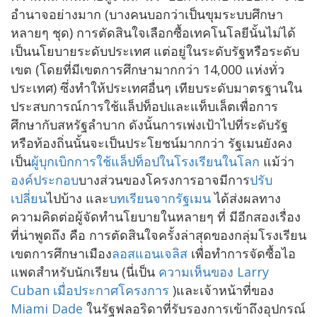
อำนาจอย่างมาก (บางคนบอกว่าเป็นขุมระบบศึกษา
หลายๆ ชุด) การตัดสินใจเลือกซื้อเทคโนโลยีนั้นไม่ได้
เป็นนโยบายระดับประเทศ แต่อยู่ในระดับรัฐหรือระดับ
เขต (โดยที่มีเขตการศึกษามากกว่า 14,000 แห่งทั่ว
ประเทศ) ซึ่งทำให้ประเทศอื่นๆ เทียบระดับมาตรฐานใน
ประสบการณ์การใช้แล็ปท็อปและแท็บเล็ตเพื่อการ
ศึกษากับสหรัฐลำบาก ดังนั้นการเพ่งเป้าไปที่ระดับรัฐ
หรือท้องถิ่นนั้นจะเป็นประโยชน์มากกว่า รัฐเมนยังคง
เป็น
ผู้บุกเบิกการใช้แล็ปท็อปในโรงเรียนในโลก
แม้ว่า
องค์ประกอบ
บางส่วนของโครงการอาจมีการ
ปรับ
เปลี่ยน
ไปบ้าง และ
บทเรียนจากรัฐเมน
ได้ส่งผลทาง
ความคิดต่อผู้จัดทำนโยบายในหลายๆ ที่ มีอีกสองเรื่อง
ที่น่าพูดถึง คือ การตัดสินใจครั้งล่าสุดของกลุ่มโรงเรียน
เขตการศึกษาเมือง
ลอสแอนเจลิส
เพื่อทำการจัดซื้อไอ
แพดสำหรับนักเรียน (นี่เป็น
ความเห็นของ Larry
Cuban เมื่อประกาศโครงการ
)และเจ้าหน้าที่ของ
Miami Dade
ในรัฐฟลอริดาที่รับรองการเข้าถึงอุปกรณ์