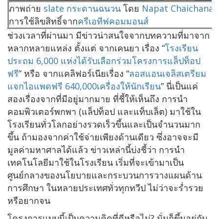
ภาพถ่าย
slate กระดานฉนวน
โดย
Napat Chaichanasi
การใช้ลิขสิทธิ์จาก
ครีเอทีฟคอมมอนส์
ช่วงเวลาที่ผ่านมา มีข่าวน่าสนใจจากบทความที่มาจาก
หลากหลายแหล่ง ตั้งแต่ จากเคนยา เรื่อง “
โรงเรียน
ประถม 6,000 แห่งได้รับเลือกร่วมโครงการแล็ปท็อป
ฟรี
” หรือ จากแคลิฟอร์เนียเรื่อง “
ลอสแอนเจลิสเตรียม
แจกไอแพดฟรี 640,000เครื่องให้นักเรียน
” นี่เป็นแค่
สองเรื่องจากที่มีอยู่มากมาย ที่ชี้ให้เห็นถึง การนำ
คอมพิวเตอร์พกพา (แล็ปท็อป และแท็บเล็ต) มาใช้ใน
โรงเรียนทั่วโลกอย่างรวดเร็วขึ้นและเป็นจำนวนมาก
ขึ้น ถ้ามองจากค่าใช้จ่ายเพียงด้านเดียว ซึ่งอาจจะมี
มูลค่ามหาศาลได้แล้ว ข่าวเหล่านี้บ่งชี้ว่า การนำ
เทคโนโลยีมาใช้ในโรงเรียน เริ่มที่จะเข้ามาเป็น
ศูนย์กลางของนโยบายและกระบวนการวางแผนด้าน
การศึกษา ในหลายประเทศทั่วทุกทวีป ไม่ว่าจะร่ำรวย
หรือยากจน
โครงการแบบนี้เป็นความคิดที่ดีหรือไม่? นั่นก็ขึ้นอยู่กับ