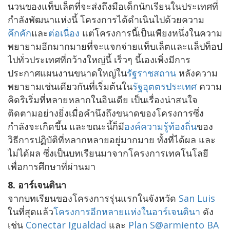
นวนของแท็บเล็ตที่จะส่งถึงมือเด็กนักเรียนในประเทศที่
กำลังพัฒนาแห่งนี้ โครงการได้ดำเนินไปด้วยความ
คึกคัก
และ
ต่อเนื่อง
แต่โครงการนี้เป็นเพียงหนึ่งในความ
พยายามอีกมากมายที่จะแจกจ่ายแท็บเล็ตและแล็ปท็อป
ไปทั่วประเทศที่กว้างใหญ่นี้ เร็วๆ นี้เองเพิ่งมีการ
ประกาศแผนงานขนาดใหญ่ใน
รัฐราชสถาน
หลังความ
พยายามเช่นเดียวกันที่เริ่มต้นใน
รัฐอุตตร
ประเทศ
ความ
คิดริเริ่มที่หลายหลากในอินเดีย เป็นเรื่องน่าสนใจ
ติดตามอย่างยิ่งเมื่อคำนึงถึงขนาดของโครงการซึ่ง
กำลังจะเกิดขึ้น และขณะนี้ก็มี
องค์ความรู้ท้องถิ่น
ของ
วิธีการปฏิบัติที่หลากหลายอยู่มากมาย ทั้งที่ได้ผล และ
ไม่ได้ผล ซึ่งเป็นบทเรียนมาจากโครงการเทคโนโลยี
เพื่อการศึกษาที่ผ่านมา
8. อาร์เจนตินา
จากบทเรียนของโครงการรุ่นแรกในจังหวัด
San Luis
ในที่สุดแล้ว
โครงการอีกหลายแห่งในอาร์เจนตินา
ดัง
เช่น
Conectar Igualdad
และ
Plan S@armiento BA