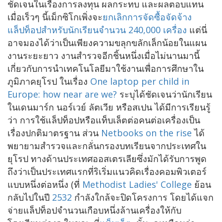
ชัดเจนในเรื่องการลงทุน ผลกระทบ และผลตอบแทน
เมื่อเร็วๆ นี้เม็กซิโกเพิ่งจะ
ยกเลิกการจัดซื้อจัดจ้าง
แล็ปท็อปสำหรับนักเรียนจำนวน 240,000 เครื่อง
แต่นี่
อาจมองได้ว่าเป็นเพียงความขลุกขลักเล็กน้อยในแผน
งานระยะยาว งานสำรวจอีกชิ้นหนึ่งเมื่อไม่นานมานี้
เกี่ยวกับการนำเทคโนโลยีมาใช้งานเพื่อการศึกษาใน
ภูมิภาคยุโรป ในเรื่อง
One laptop per child in
Europe: how near are we?
ระบุได้ชัดเจนว่านักเรียน
ในเดนมาร์ก นอร์เวย์ ลัตเวีย หรือสเปน ได้มีการเรียนรู้
ว่า การใช้แล็ปท็อปหรือแท็บเล็ตต่อคนต่อเครื่องเป็น
เรื่องปกติมาตรฐาน ส่วน
Netbooks on the rise
ได้
พยายามสำรวจและกลั่นกรองบทเรียนจากประเทศใน
ยุโรป ทางด้านประเทศออสเตรเลียซึ่งมักได้รับการพูด
ถึงว่าเป็นประเทศแรกที่ริเริ่มแนวคิดเรื่องคอมพิวเตอร์
แบบหนึ่งต่อหนึ่ง (ที่
Methodist Ladies' College
ย้อน
กลับไปในปี
2532
กำลังใกล้จะปิดโครงการ โดยได้แจก
จ่ายแล็ปท็อปจำนวนเกือบหนึ่งล้านเครื่องให้กับ