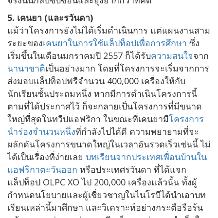
5. เคนยา (และรวันดา)
แม้ว่าโครงการยังไม่ได้เริ่มดำเนินการ แต่แผนงานสาม
ระยะของ
เคนยาในการใช้แล็ปท็อปเพื่อการศึกษา
ซึ่ง
เริ่มขึ้นในเดือนมกราคมปี 2557 ก็ได้รับ
ความสนใจ
จาก
นานาชาติ
เป็นอย่างมาก โดยที่โครงการจะเริ่มจากการ
ส่งมอบแล็ปท็อปฟรีจำนวน 400,000 เครื่องให้กับ
นักเรียนชั้นประถมหนึ่ง หากมีการดำเนินโครงการนี้
ตามที่ได้ประกาศไว้ ก็จะกลายเป็นโครงการที่มีขนาด
ใหญ่ที่สุดในทวีปแอฟริกา ในขณะที่เคนยามี
โครงการ
นำร่องจำนวนหนึ่ง
ที่กำลังไปได้ดี ความพยายามที่จะ
ผลักดันโครงการขนาดใหญ่ในเวลาอันรวดเร็วเช่นนี้ ไม่
ได้เป็นเรื่องที่ง่ายเลย
บทเรียนจากประเทศเพื่อนบ้านใน
แอฟริกาตะวันออก
หรือประเทศรวันดา ที่ได้แจก
แล็ปท็อป OLPC XO ไป 200,000 เครื่องแล้วนั้น ทั้งผู้
กำหนดนโยบายและผู้เชี่ยวชาญในไนโรบีได้นำเอาบท
เรียนเหล่านี้มาศึกษา และวิเคราะห์อย่างกระตือรือร้น