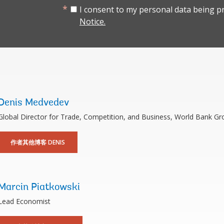
I consent to my personal data being p
Notice.
Denis Medvedev
Global Director for Trade, Competition, and Business, World Bank Gr
作者其他博客 DENIS
Marcin Piatkowski
Lead Economist