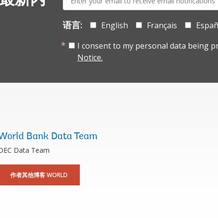
 最新内
mail:
语言:
English
Français
Españ
I consent to my personal data being p
Notice.
World Bank Data Team
DEC Data Team
作者其他博客 WORLD