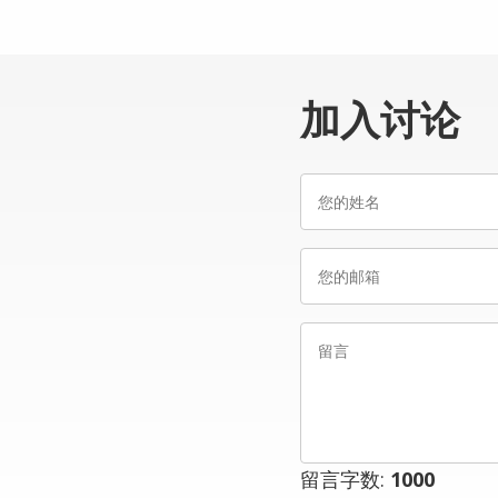
加入讨论
您
的
姓
您
名
的
邮
留
箱
言
留言字数:
1000