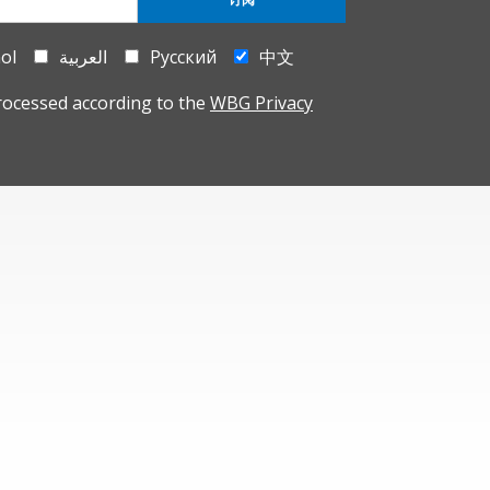
订阅
ol
العربية
Русский
中文
rocessed according to the
WBG Privacy