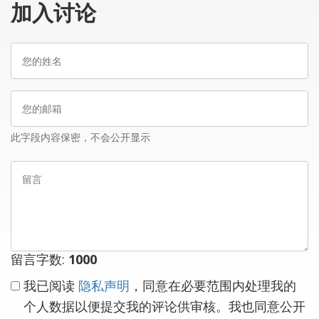
加入讨论
您
的
姓
您
名
的
邮
此字段内容保密，不会公开显示
箱
留
言
留言字数:
1000
我已阅读
隐私声明
，同意在必要范围内处理我的
个人数据以便提交我的评论供审核。我也同意公开