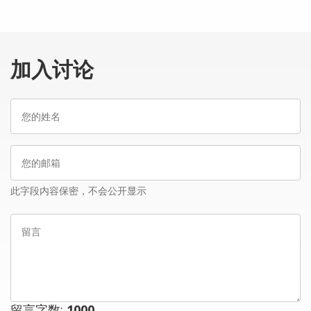
加入讨论
您
的
姓
您
名
的
邮
此字段内容保密，不会公开显示
箱
留
言
留言字数:
1000