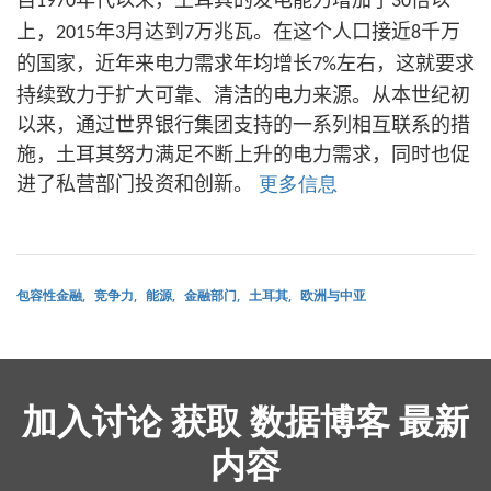
1970
30
上，
年
月达到
万兆瓦。在这个人口接近
千万
2015
3
7
8
的国家，近年来电力需求年均增长
左右，这就要求
7%
持续致力于扩大可靠、清洁的电力来源。从本世纪初
以来，通过世界银行集团支持的一系列相互联系的措
施，土耳其努力满足不断上升的电力需求，同时也促
更多信息
进了私营部门投资和创新。
包容性金融
竞争力
能源
金融部门
土耳其
欧洲与中亚
加入讨论 获取 数据博客 最新
内容