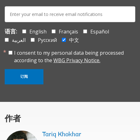
E-
mail:
语言:
English
Français
Español
العربية
Русский
中文
I consent to my personal data being processed
according to the
WBG Privacy Notice.
订阅
作者
Tariq Khokhar