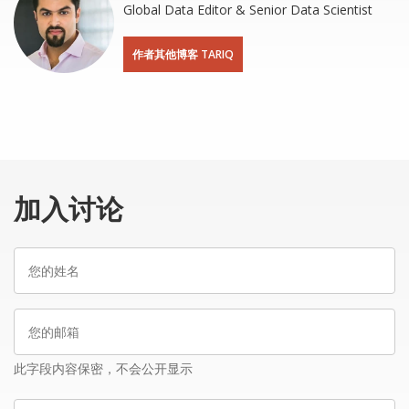
Global Data Editor & Senior Data Scientist
作者其他博客 TARIQ
加入讨论
您
的
姓
您
名
的
邮
此字段内容保密，不会公开显示
箱
留