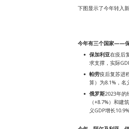
下图显示了今年转入
今年有三个国家——
保加利亚
在疫后
求支撑，实际GDP
帕劳
疫后复苏进程
算）为8.1%，名
俄罗斯
2023年
（+8.7%）和
义GDP增长10.
今年，阿尔及利亚、