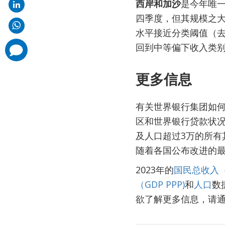
西岸和加沙
是今年唯一
四季度，但其规模之大足
水平接近分类阈值（
回到中等偏下收入类
comments
added
更多信息
有关世界银行集团如
区和世界银行贷款状
及人口超过3万的所有
随着各国公布改进的
2023年的
国民总收入（
（GDP PPP)
和
人口
数
欲了解更多信息，请