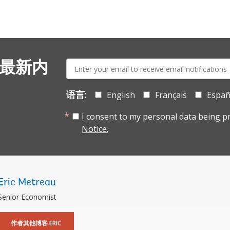
E-
 最新内
mail:
语言:
English
Français
Españ
I consent to my personal data being p
Notice.
Eric Metreau
Senior Economist
作者其他博客 ERIC