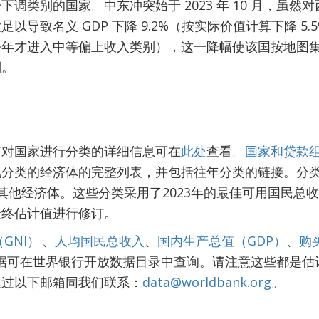
下调类别的国家。中东冲突始于 2023 年 10 月，虽
以导致名义 GDP 下降 9.2%（按实际价值计算下降 5
去年才进入中等偏上收入类别），这一降幅使该国按地图
别。
何对国家进行分类的详细信息可在
此处
查看。
国家和贷款
况分类的经济体的完整列表，并包括往年分类的链接。分
其他经济体。这些分类采用了2023年的最佳可用国民总
最终估计值进行修订。
GNI）
、
人均国民总收入
、
国内生产总值（GDP）
、
购
据可在世界银行开放数据目录中查询。请注意这些都是估
通过以下邮箱同我们联系：
data@worldbank.org
。