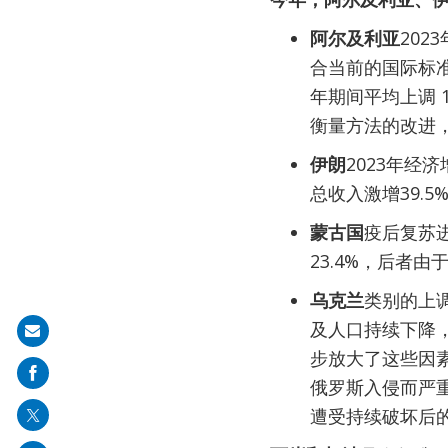
阿尔及利亚
20
合当前的国际标准
年期间平均上调 
衡量方法的改进
伊朗
2023年经
总收入激增39.
蒙古国
疫后复苏进
23.4%，后者由
乌克兰
类别的上调是
及人口持续下降，
Share
步放大了这些因素
on
俄罗斯入侵而严重
mail
遭受持续破坏后的