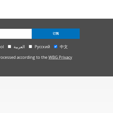
订阅
ol
العربية
Русский
中文
rocessed according to the
WBG Privacy