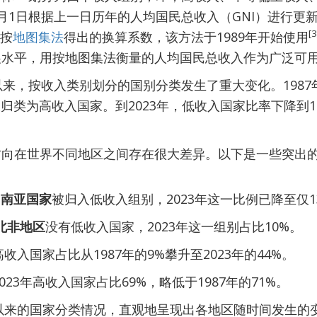
月1日根据上一日历年的人均国民总收入（GNI）进行更
[3
按
地图集法
得出的换算系数，该方法于1989年开始使用
展水平，用按地图集法衡量的人均国民总收入作为广泛可
以来，按收入类别划分的国别分类发生了重大变化。1987
被归类为高收入国家。到2023年，低收入国家比率下降到
方向在世界不同地区之间存在很大差异。以下是一些突出
的
南亚国家
被归入低收入组别，2023年这一比例已降至仅1
北非地区
没有低收入国家，2023年这一组别占比10%。
高收入国家占比从1987年的9%攀升至2023年的44%。
2023年高收入国家占比69%，略低于1987年的71%。
年以来的国家分类情况，直观地呈现出各地区随时间发生的