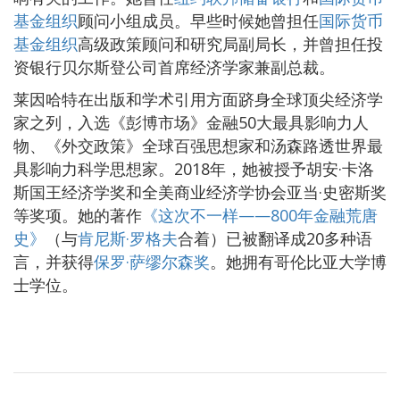
基金组织
顾问小组成员。早些时候她曾担任
国际货币
基金组织
高级政策顾问和研究局副局长，并曾担任投
资银行贝尔斯登公司首席经济学家兼副总裁。
莱因哈特在出版和学术引用方面跻身全球顶尖经济学
家之列，入选《彭博市场》金融50大最具影响力人
物、《外交政策》全球百强思想家和汤森路透世界最
具影响力科学思想家。2018年，她被授予胡安·卡洛
斯国王经济学奖和全美商业经济学协会亚当·史密斯奖
等奖项。她的著作
《这次不一样——800年金融荒唐
史》
（与
肯尼斯·罗格夫
合着）已被翻译成20多种语
言，并获得
保罗·萨缪尔森奖
。她拥有哥伦比亚大学博
士学位。