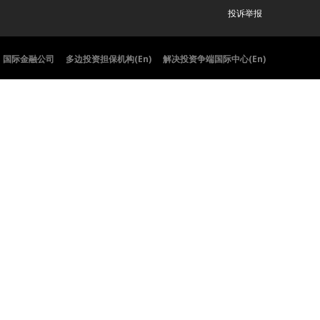
投诉举报
国际金融公司
多边投资担保机构(En)
解决投资争端国际中心(En)