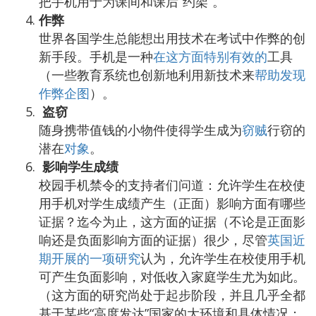
把手机用于为课间和课后“约架”。
作弊
世界各国学生总能想出用技术在考试中作弊的创
新手段。手机是一种
在这方面特别有效的
工具
（一些教育系统也创新地利用新技术来
帮助发现
作弊企图
）。
盗窃
随身携带值钱的小物件使得学生成为
窃贼
行窃的
潜在
对象
。
影响学生成绩
校园手机禁令的支持者们问道：允许学生在校使
用手机对学生成绩产生（正面）影响方面有哪些
证据？迄今为止，这方面的证据（不论是正面影
响还是负面影响方面的证据）很少，尽管
英国近
期开展的一项研究
认为，允许学生在校使用手机
可产生负面影响，对低收入家庭学生尤为如此。
（这方面的研究尚处于起步阶段，并且几乎全都
基于某些“高度发达”国家的大环境和具体情况；