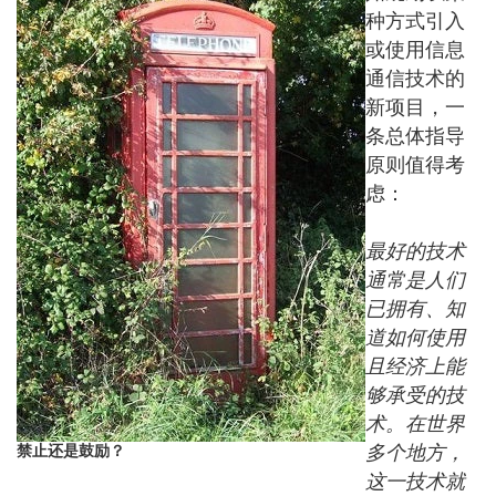
种方式引入
或使用信息
通信技术的
新项目，一
条总体指导
原则值得考
虑：
最好的技术
通常是人们
已拥有、知
道如何使用
且经济上能
够承受的技
术。在世界
多个地方，
禁止还是鼓励？
这一技术就