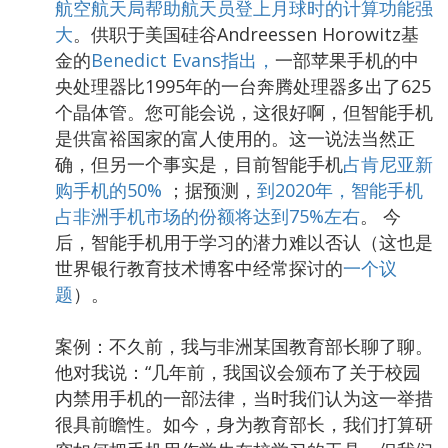
航空航天局帮助航天员登上月球时的计算功能强
大
。供职于美国硅谷Andreessen Horowitz基
金的
Benedict Evans指出，
一部苹果手机的中
央处理器比1995年的一台奔腾处理器多出了625
个晶体管。您可能会说，这很好啊，但智能手机
是供富裕国家的富人使用的。这一说法当然正
确，但另一个事实是，目前智能手机
占肯尼亚新
购手机的50%
；据预测，
到2020年，智能手机
占非洲手机市场的份额将达到75%左右
。 今
后，智能手机用于学习的潜力难以否认（这也是
世界银行教育技术博客中经常探讨的
一个议
题
）。
案例：不久前，我与非洲某国教育部长聊了聊。
他对我说：“几年前，我国议会颁布了关于校园
内禁用手机的一部法律，当时我们认为这一举措
很具前瞻性。如今，身为教育部长，我们打算研