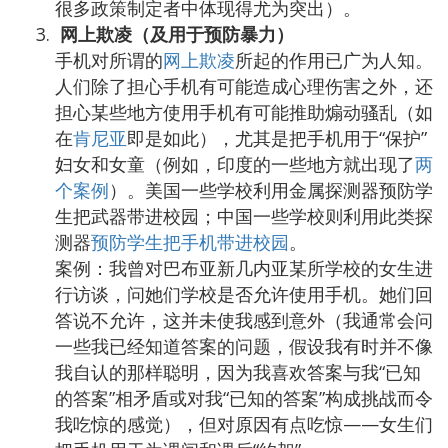
很多政策制定者中体现得尤为突出）。
网上欺凌（及用于预防暴力）
手机对所谓的
网上欺凌
所起的作用已广为人知。
人们除了担心手机有可能造成心理伤害之外，还
担心某些地方使用手机有可能推助煽动骚乱（如
在
肯尼亚
即是如此），尤其是把手机用于“保护”
妇女和女童（例如，印度的一些地方就出现了
两
个案例
）。美国一些学校利用金属探测器预防学
生把武器带进校园；中国一些学校则利用此类探
测器
预防学生把手机带进校园
。
案例：我曾对巴布亚新几内亚某所学校的女生进
行访谈，问她们学校是否允许使用手机。她们回
答说不允许，这并未使我感到意外（我通常会问
一些我已经知道答案的问题，假设我有时并不像
我自认的那样聪明，因为我喜欢答案与我“已知
的答案”相矛盾或对我“已知的答案”构成挑战而令
我吃惊的感觉），但对原因有点吃惊——女生们