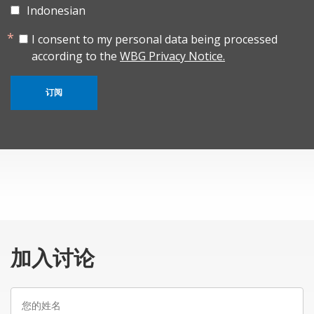
Indonesian
I consent to my personal data being processed
according to the
WBG Privacy Notice.
订阅
加入讨论
您
的