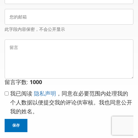
姓
您
名
的
邮
此字段内容保密，不会公开显示
箱
留
言
留言字数:
1000
我已阅读
隐私声明
，同意在必要范围内处理我的
个人数据以便提交我的评论供审核。我也同意公开
我的姓名。
保存