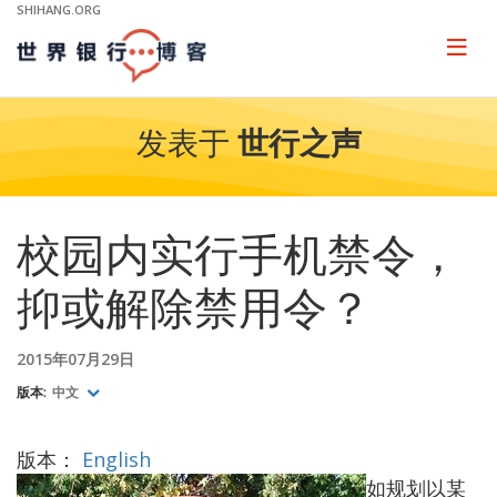
Skip
SHIHANG.ORG
to
Main
Page
naviga
Navigation
发表于
世行之声
校园内实行手机禁令，
抑或解除禁用令？
2015年07月29日
版本:
中文
版本：
English
如规划以某