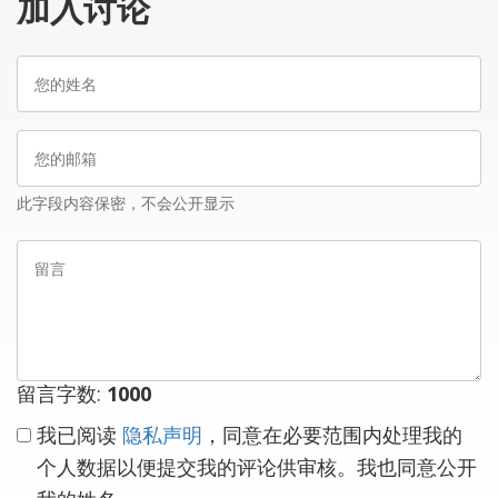
加入讨论
您
的
姓
您
名
的
邮
此字段内容保密，不会公开显示
箱
留
言
留言字数:
1000
我已阅读
隐私声明
，同意在必要范围内处理我的
个人数据以便提交我的评论供审核。我也同意公开