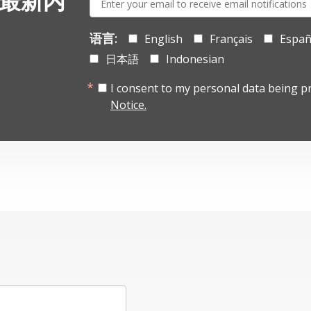
 最新内
mail:
语言:
English
Français
Españ
日本語
Indonesian
I consent to my personal data being p
Notice.