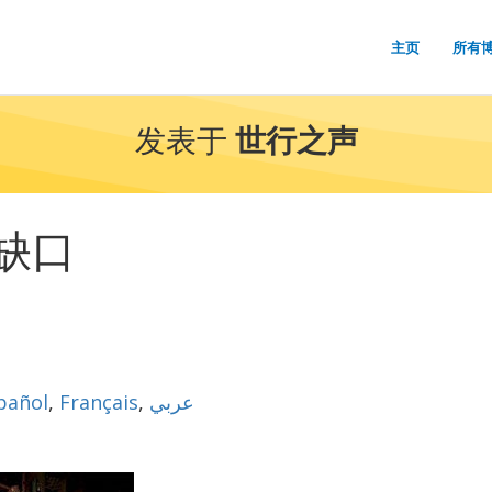
主页
所有
发表于
世行之声
缺口
pañol
,
Français
,
عربي