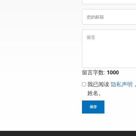
姓
您
名
的
邮
留
箱
言
留言字数:
1000
我已阅读
隐私声明
姓名。
保存