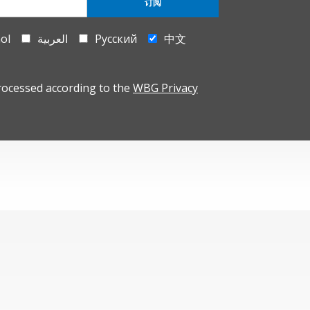
订阅
ol
العربية
Русский
中文
rocessed according to the
WBG Privacy