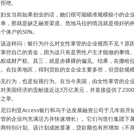
了拒绝。
家妇女当前如果创业的话，她们很可能瞄准规模较小的企
简单，那就是缺乏融资渠道。危地马拉的情况就是很好的
个体户的50%。
应该这样问：银行为什么对女性掌管的企业视而不见？原
性掌控自己的资金，因为这只有是男性户主才能做的事情
地权或财产权。其三，就是赤裸裸的偏见。结果，在撒哈
款。在拉美地区，得到贷款的女企业主要多些，但贷款规
偏见行为，也是短视行为。在当今美国，由女性掌管的企
对美国经济的贡献值近达3万亿美元，并直接提供了230
明之举。
尼日利亚Access银行和乌干达发展融资公司于几年前
掌管的企业均充满活力并快速增长）。它们与世行集团下
商特别计划。该计划成效显著，贷款额也有所增加（不良贷