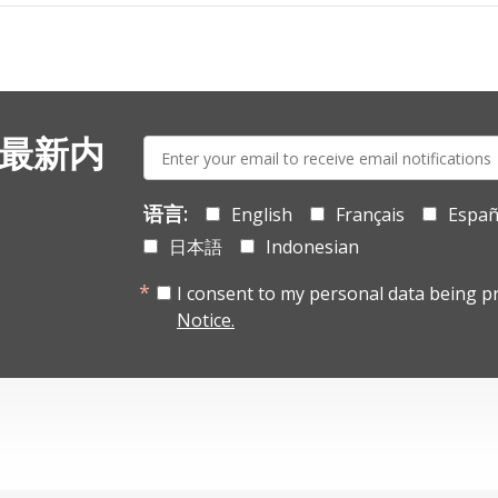
E-
 最新内
mail:
语言:
English
Français
Españ
日本語
Indonesian
I consent to my personal data being p
Notice.