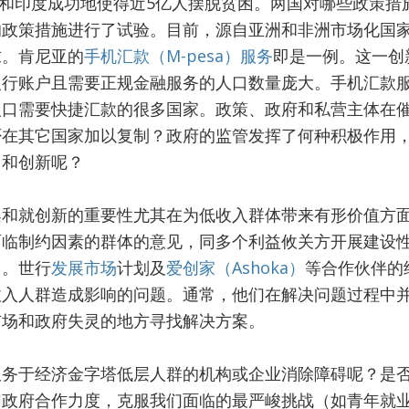
间，中国和印度成功地使得近5亿人摆脱贫困。两国对哪些政策
的政策措施进行了试验。目前，源自亚洲和非洲市场化国
求。肯尼亚的
手机汇款（M-pesa）服务
即是一例。这一创
银行账户且需要正规金融服务的人口数量庞大。手机汇款
人口需要快捷汇款的很多国家。政策、政府和私营主体在
否在其它国家加以复制？政府的监管发挥了何种积极作用
习和创新呢？
架和就创新的重要性尤其在为低收入群体带来有形价值方
面临制约因素的群体的意见，同多个利益攸关方开展建设
力。世行
发展市场
计划及
爱创家（Ashoka）
等合作伙伴的
收入人群造成影响的问题。通常，他们在解决问题过程中
市场和政府失灵的地方寻找解决方案。
服务于经济金字塔低层人群的机构或企业消除障碍呢？是
同政府合作力度，克服我们面临的最严峻挑战（如青年就