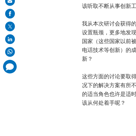
Share
该听取不断从事创新
on
mail
我从本次研讨会获得
设置瓶颈，更多地发
国家（这些国家以前
电话技术等创新）的
新？
comments
added
这些方面的讨论要取
况下的解决方案有所
的适当角色也许是适
该从何处着手呢？