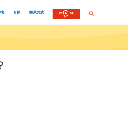
博客
专题
联系方式
提
交
？