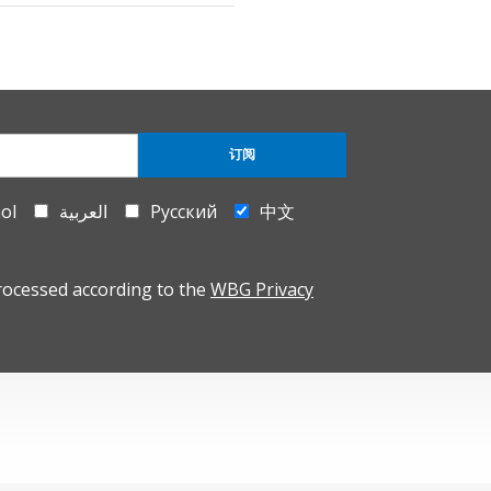
订阅
ol
العربية
Русский
中文
rocessed according to the
WBG Privacy