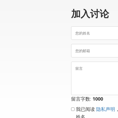
加入讨论
您
的
姓
您
名
的
邮
留
箱
言
留言字数:
1000
我已阅读
隐私声明
姓名。