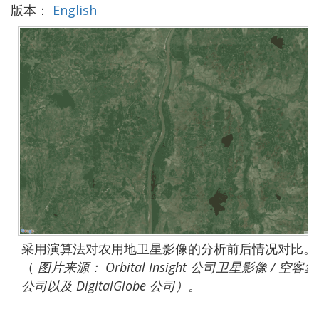
版本：
English
采用演算法对农用地卫星影像的分析前后情况对比。
（
图片来源：
Orbital Insight
公司卫星影像
/
空客集
公司以及
DigitalGlobe
公司）。