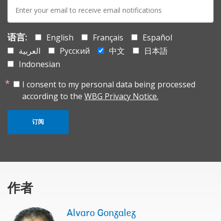
E-
mail:
语言:
English
Français
Español
العربية
Русский
中文
日本語
Indonesian
I consent to my personal data being processed
according to the
WBG Privacy Notice.
订阅
作者
Alvaro Gonzalez