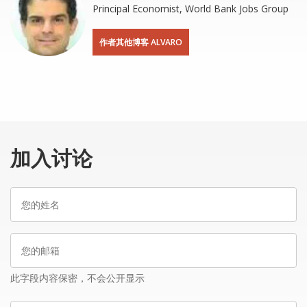
Principal Economist, World Bank Jobs Group
作者其他博客 ALVARO
加入讨论
您
的
姓
您
名
的
邮
此字段内容保密，不会公开显示
箱