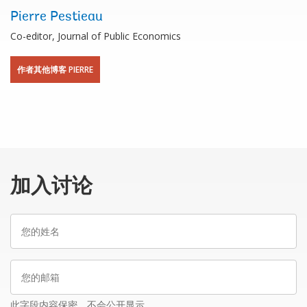
Pierre Pestieau
Co-editor, Journal of Public Economics
作者其他博客 PIERRE
加入讨论
您
的
姓
您
名
的
邮
此字段内容保密，不会公开显示