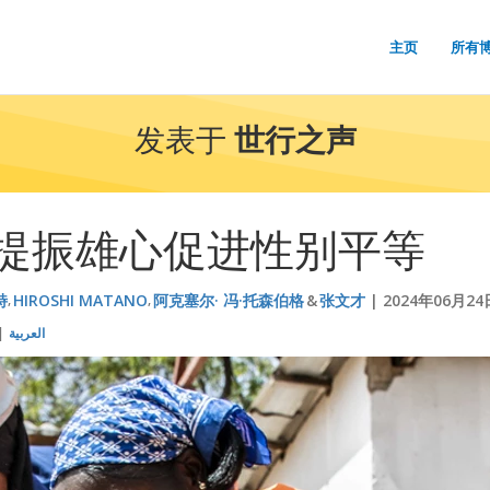
主页
所有
发表于
世行之声
提振雄心促进性别平等
特
HIROSHI MATANO
阿克塞尔· 冯·托森伯格
张文才
2024年06月24
العربية