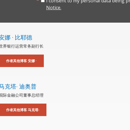
I consent to my personal data being p
Notice.
安娜 · 比耶德
世界银行运营常务副行长
作者其他博客 安娜 ·
马克塔∙ 迪奥普
国际金融公司董事总经理
作者其他博客 马克塔∙