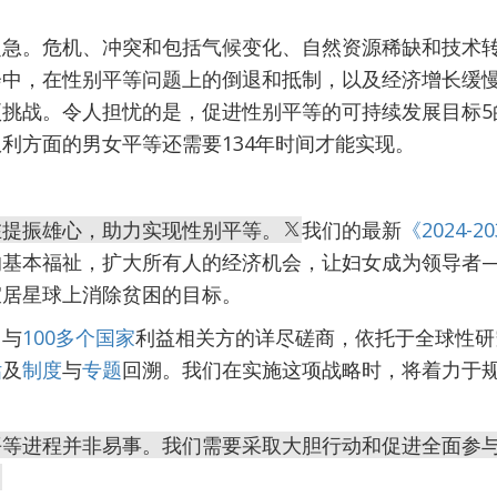
之急。危机、冲突和包括气候变化、自然资源稀缺和技术
会中，在性别平等问题上的倒退和抵制，以及经济增长缓
挑战。令人担忧的是，促进性别平等的可持续发展目标5
利方面的男女平等还需要134年时间才能实现。
。
在提振雄心，助力实现性别平等。
我们的最新
《2024-
的基本福祉，扩大所有人的经济机会，让妇女成为领导者
宜居星球上消除贫困的目标。
了与
100多个国家
利益相关方的详尽磋商，依托于全球性研
估
及
制度
与
专题
回溯。我们在实施这项战略时，将着力于
平等进程并非易事。我们需要采取大胆行动和促进全面参