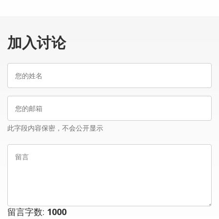
加入讨论
您
的
姓
您
名
的
邮
此字段内容保密，不会公开显示
箱
留
言
留言字数:
1000