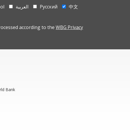
ol
العربية
Русский
中文
rocessed according to the
WBG Privacy
rld Bank