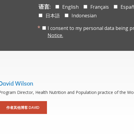
语言:
English
Français
Españ
日本語
Indonesian
I consent to my personal data being p
Notice.
David Wilson
Program Director, Health Nutrition and Population practice of the Wo
作者其他博客 DAVID