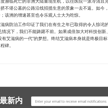
一度濒临死亡的非洲大陆重现生机，以往医院一派冷清且
拥挤不堪公墓的公路沿线招揽生意的景象一去不返。如今
个；该洲的增速甚至也令乐观人士大为吃惊。
滋病防治工作印证了我们在有生之年已取得的令人惊诧的
见情况下，我们不能踌躇不前。如果成倍加大对科技创新
没有艾滋病的一代”的梦想。终结艾滋病本身就是终极目
里程碑。
E-
 最新内
mail: