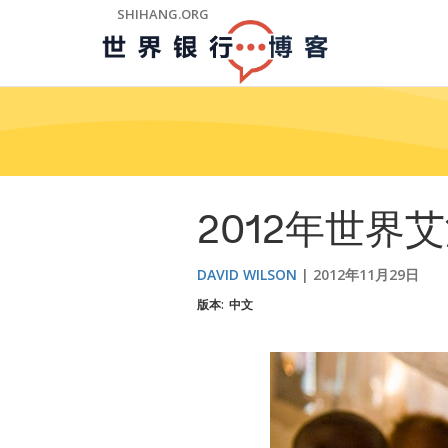
Skip
SHIHANG.ORG
to
Main
Navigation
2012年世界
DAVID WILSON
2012年11月29日
版本:
中文