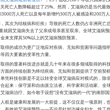
相关死亡人数降幅超过了25%。然而，艾滋病仍是当代最
和3000万人死亡以及每年新增约300万人被感染和200
病，其次为结核病和疟疾）导致的死亡人数仍占非洲死亡
儿童就因艾滋病失去了父亲或母亲甚至双亲。全球艾滋病预
金来支撑其50%以上的艾滋病预防预算。
面取得的成功为更广泛地应对疾病、无知和贫困等问题指
动等四大要素的变革性力量。
面取得的显著科技进步就是几十年来在很多领域取得的科
等方面的持续创新为终结疾病、无知和贫困提供了空前契
，单凭科技创新是不足以转变全球艾滋病应对模式的，除
结合起来：保守派和自由派立法者、科学家和活动家、全
艾滋病治疗、如今敢于设想“没有艾滋病的一代”的南部
，人权是健康和发展的一大前提，这不仅仅是一项原则，
理。有效的艾滋病预防——不论是针对边缘化妇女、性工