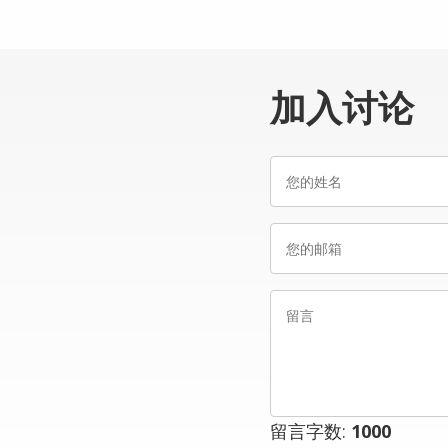
加入讨论
您
的
姓
您
名
的
邮
留
箱
言
留言字数:
1000