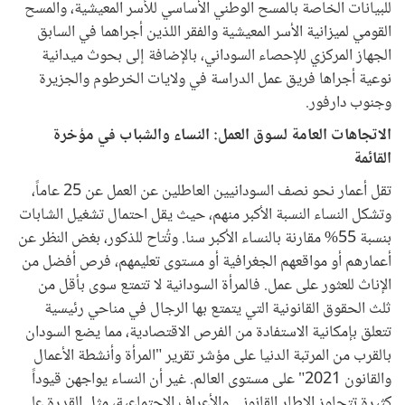
للبيانات الخاصة بالمسح الوطني الأساسي للأسر المعيشية، والمسح
القومي لميزانية الأسر المعيشية والفقر اللذين أجراهما في السابق
الجهاز المركزي للإحصاء السوداني، بالإضافة إلى بحوث ميدانية
نوعية أجراها فريق عمل الدراسة في ولايات الخرطوم والجزيرة
وجنوب دارفور.
الاتجاهات العامة لسوق العمل: النساء والشباب في مؤخرة
القائمة
تقل أعمار نحو نصف السودانيين العاطلين عن العمل عن 25 عاماً،
وتشكل النساء النسبة الأكبر منهم، حيث يقل احتمال تشغيل الشابات
بنسبة 55% مقارنة بالنساء الأكبر سنا. وتُتاح للذكور، بغض النظر عن
أعمارهم أو مواقعهم الجغرافية أو مستوى تعليمهم، فرص أفضل من
الإناث للعثور على عمل. فالمرأة السودانية لا تتمتع سوى بأقل من
ثلث الحقوق القانونية التي يتمتع بها الرجال في مناحي رئيسية
تتعلق بإمكانية الاستفادة من الفرص الاقتصادية، مما يضع السودان
بالقرب من المرتبة الدنيا على مؤشر تقرير "المرأة وأنشطة الأعمال
والقانون 2021" على مستوى العالم. غير أن النساء يواجهن قيوداً
كثيرة تتجاوز الإطار القانوني والأعراف الاجتماعية، مثل القدرة على