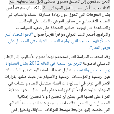
الذين يتطلعون إلى تحقيق مستوى معيشي لائق، مما يجعلهم أكثر
الفئات حرماناً في سوق العمل السوداني.
ولاكتساب معرفة أعمق
بشأن المعوقات التي تحول دون زيادة مشاركة النساء والشباب في
النشاط الاقتصادي من منظور العرض والطلب على الوظائف،
وللمساعدة في توجيه التدابير المُتخذة على صعيد السياسات
والبرامج، أصدر البنك الدولي مؤخراً تقريراً بعنوان
"نحو اقتصاد أكثر
شمولاً: فهم الحواجز التي تواجه النساء والشباب في الحصول على
فرص العمل"
.
وقد استندت الدراسة التي تستخدم نهجاً متنوع الأساليب إلى الإطار
التحليلي لمطبوعة
تقرير عن التنمية في العالم 2012 بشأن المساواة
بين الجنسين والتنمية
. وتتناول هذه الدراسة بالبحث دور المؤسسات
غير الرسمية والمؤسسات الرسمية والأسواق من حيث صلتها بقرارات
الأسر التي تؤثر في النتائج ذات الصلة بتشغيل النساء والشباب في
السودان، وتبحث أيضاً تراكم واستخدام رأس المال البشري وولاية
المرأة على نفسها التي يمكن أن تحسن (أو لا تحسن) إمكانية
الحصول على الفرص الاقتصادية. وتجمع هذه الدراسة معاً النتائج
التي خلصت إليها مراجعة موسعة للمؤلفات السابقة، وتحليل كمي