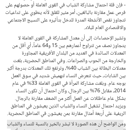
- فإن قلة احتمال مشاركة الشباب في القوى العاملة أو حصولهم على
فرص عمل مقارنة بالبالغين، أمر مثير للقلق لأنه ينطوي على تداعيات
تتجاوز نقص الأنشطة المدرة للدخل بتأثيره على النسيج الاجتماعي
والاقتصادي العام للبلاد.
وتشير الإحصاءات إلى أن معدل المشاركة في القوى العاملة لا
يتجاوز نصف من تتراوح أعمارهم بين 15 و64 عاماً، أي أقل من
المعدلات السائدة في العديد من البلدان الأفريقية المجاورة
والخارجة من الحوب والصراعات. وفي المناطق الحضرية، بلغت
معدلات البطالة بين الشباب 40%، وترتفع تلك المعدلات بدرجة أكبر
بين الشابات، حيث تتعرض النساء لتهميش شديد في سوق العمل
بوجه عام. وبلغت مشاركة المرأة في القوى العاملة 33% في عام
2014، مقابل 76% بين الرجال، وكان احتمال أن تكون النساء
بشكل عام عاطللات عن العمل أكثر من الضعف مقارنة بالرجال.
ويزيد احتمال تشغيل النساء والشباب الذين يعيشون في المناطق
الريفية على أربعة أمثال مقارنة بمن يعيشون في المناطق الحضرية.
و
من الواضح أن هذه الصورة لا تبشر بالخير بالنسبة للنساء والشباب