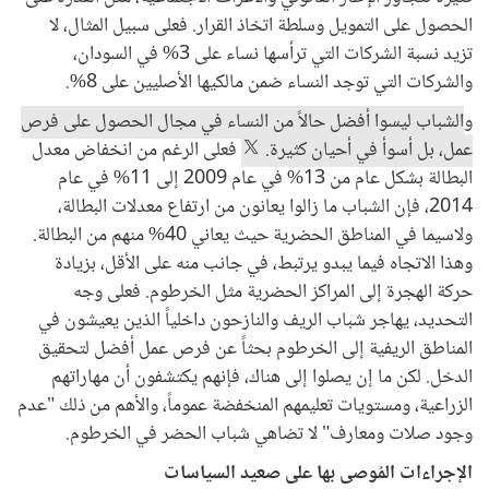
الحصول على التمويل وسلطة اتخاذ القرار. فعلى سبيل المثال، لا
تزيد نسبة الشركات التي ترأسها نساء على 3% في السودان،
والشركات التي توجد النساء ضمن مالكيها الأصليين على 8%.
و
الشباب ليسوا أفضل حالاً من النساء في مجال الحصول على فرص
عمل، بل أسوأ في أحيان كثيرة.
فعلى الرغم من انخفاض معدل
البطالة بشكل عام من 13% في عام 2009 إلى 11% في عام
2014، فإن الشباب ما زالوا يعانون من ارتفاع معدلات البطالة،
ولاسيما في المناطق الحضرية حيث يعاني 40% منهم من البطالة.
وهذا الاتجاه فيما يبدو يرتبط، في جانب منه على الأقل، بزيادة
حركة الهجرة إلى المراكز الحضرية مثل الخرطوم. فعلى وجه
التحديد، يهاجر شباب الريف والنازحون داخلياً الذين يعيشون في
المناطق الريفية إلى الخرطوم بحثاً عن فرص عمل أفضل لتحقيق
الدخل. لكن ما إن يصلوا إلى هناك، فإنهم يكتشفون أن مهاراتهم
الزراعية، ومستويات تعليمهم المنخفضة عموماً، والأهم من ذلك "عدم
وجود صلات ومعارف" لا تضاهي شباب الحضر في الخرطوم.
الإجراءات المُوصى بها على صعيد السياسات