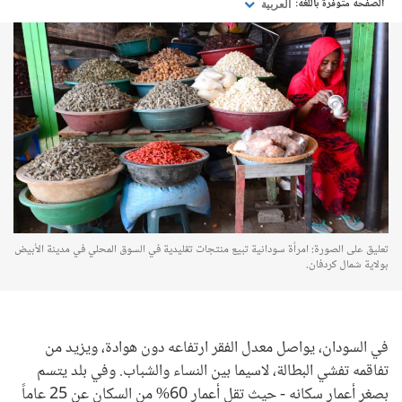
الصفحة متوفرة باللغة:
العربية
تعليق على الصورة: امرأة سودانية تبيع منتجات تقليدية في السوق المحلي في مدينة الأبيض
بولاية شمال كردفان.
في السودان، يواصل معدل الفقر ارتفاعه دون هوادة، ويزيد من
تفاقمه تفشي البطالة، لاسيما بين النساء والشباب. وفي بلد يتسم
بصغر أعمار سكانه - حيث تقل أعمار 60% من السكان عن 25 عاماً