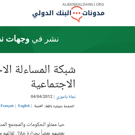
Skip
ALBANKALDAWLI.ORG
to
Main
Navigation
نشر في
وجهات نظ
شبكة المساءلة الاج
الاجتماعية
نجاة ياموري
04/04/2012
العربية
English
Français
الصفحة متوفرة باللغة:
حيا ممثلو الحكومات والمجتمع الم
بعضهم بعضاً بحرارة خلال لقائهم م