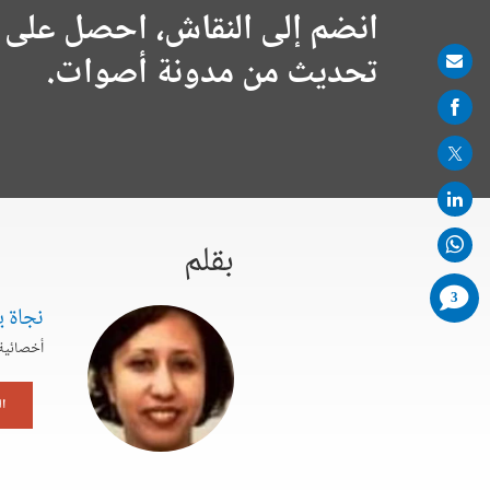
انضم إلى النقاش، احصل على 
تحديث من مدونة أصوات.
Share
on
mail
بقلم
comments
3
added
نجاة ي
أخصائية 
ا