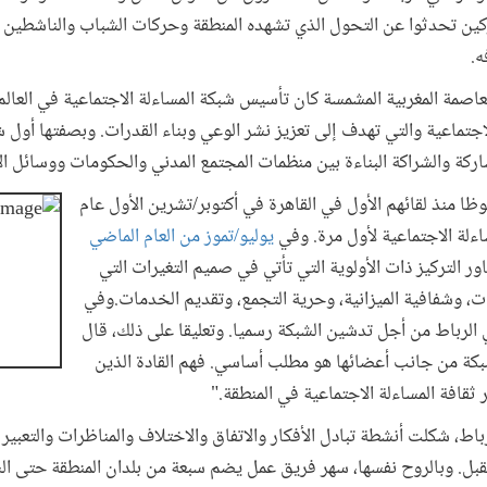
اركين تحدثوا عن التحول الذي تشهده المنطقة وحركات الشباب والناشطين 
ه.
عاصمة المغربية المشمسة كان تأسيس شبكة المساءلة الاجتماعية في العالم
الاجتماعية والتي تهدف إلى تعزيز نشر الوعي وبناء القدرات. وبصفتها أول 
شاركة والشراكة البناءة بين منظمات المجتمع المدني والحكومات ووسائل ا
ا منذ لقائهم الأول في القاهرة في أكتوبر/تشرين الأول عام
يوليو/تموز من العام الماضي
ر التركيز ذات الأولوية التي تأتي في صميم التغيرات التي
ات، وشفافية الميزانية، وحرية التجمع، وتقديم الخدمات.وفي
 الرباط من أجل تدشين الشبكة رسميا. وتعليقا على ذلك، قال
شبكة من جانب أعضائها هو مطلب أساسي. فهم القادة الذين
ثقافة المساءلة الاجتماعية في المنطقة."
باط، شكلت أنشطة تبادل الأفكار والاتفاق والاختلاف والمناظرات والتعبير 
قبل. وبالروح نفسها، سهر فريق عمل يضم سبعة من بلدان المنطقة حتى ال