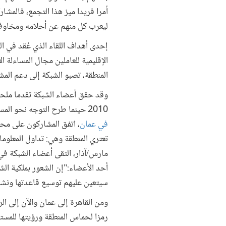
أمرا فريدا ميز هذا التجمع، فالمش
ليعرب كل منهم عن أحلامه ومخاوف
إحدى أهداف اللقاء الذي عُقد في ال
الإقليمية للعاملين مجال المساءلة 
المنطقة، تصبو الشبكة إلى دعم الم
وقد حقق أعضاء الشبكة تقدما ملحوظ
2010 حينما طرح التوجه نحو المساءلة الاجتماعية لأول مرة. وفي
في عمان
، اتفق المشاركون على محاو
تعتري المنطقة وهي: تداول المعلوم
مارس/آذار، التقى أعضاء الشبكة في
أحد الأعضاء:"إن الشعور بملكية ال
سيتعين عليهم توسيع قاعدتها ونشر 
ومن القاهرة إلى عمان والآن إلى الر
رمزا لحماس المنطقة ورؤيتها للمست