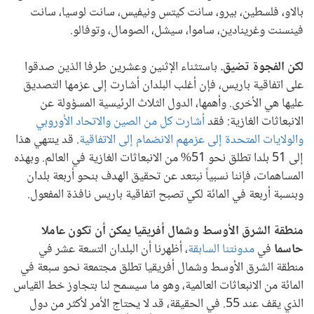
بالاو، فلسطين، بيرو، سانت كيتس ونيفيس، سانت لوسيا، سانت
فينسنت وغرينادين، ساموا، سيشل، الصومال، وتوفالو.
لكن الفجوة تضيق.
باستثناء الإثنين وعشرين طرفا الذين صدقوا
على اتفاقية باريس، فإن أغلب البلدان أشارت إلى عزمها التصديق
عليها هي الأخرى. وأهمها، الدول الثلاث الرئيسية المسؤولة عن
الانبعاثات الغازية: فقد
أشارت كل من الصين والاتحاد الأوروبي
والولايات المتحدة إلى عزمهم الانضمام إلى الاتفاقية
. قد ينتهي هذا
إلى 51 بلدا تطلق نحو 51% من الانبعاثات الغازية في العالم. وبهذه
المساهمات، فإننا نسبياً نبتعد عن تحقيق الهدف بنحو أربعة بلدان
وبنسبة أربعة في المائة لكي تصبح اتفاقية باريس نافذة المفعول.
منطقة الشرق الأوسط وشمال أفريقيا يمكن أن تكون عاملا
حاسما
في
مدونتنا السابقة
، أظهرنا أن البلدان التسعة عشر في
منطقة الشرق الأوسط وشمال أفريقيا تطلق مجتمعة نحو سبعة في
المائة من الانبعاثات العالمية، وهو ما سيسمح لنا بتجاوز خط القياس
الذي يقف عند 55. في الحقيقة، قد لا يحتاج الأمر لأكثر من دول