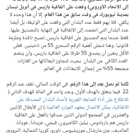
إلى الاتحاد الأوروبي) وقعت على اتفاقية باريس في أبريل نيسان
بمدينة نيويورك في وقت سابق من هذا العام.
إلا أن هذا وحده لا
يكفي. فلا يهم فقط عدد البلدان التي وقعت على الوثيقة، بل أيضا
عدد البلدان التي انضمت إلى الاتفاقية في النهاية بالتصديق عليها.
فقط عندما يتم التصديق على اتفاقية باريس، تصبح نافذة وملزمة
قانونيا. وهنا تتجلى أهمية الرقم السحري 55 من ناحيتين. فعلى
الأقل يتعين أن يصدق 55 طرفا على اتفاقية باريس، وأن ينضم
العدد الكافي من البلدان بحيث تتجاوز انبعاثاتها من الغازات
مجتمعة 55% من إجمالي الانبعاثات في العالم.
لكننا لم نصل بعد إلى هذا الرقم.
في الوقت الحالي، نقف عند الرقم
22 فيما يتعلق بالهدف الأول، وعند واحد في المائة للهدف الثاني (
للاطلاع على أداة المتابعة الفورية لأعداد البلدان المصدقة على
الاتفاقية، يمكن الاتصال بمعهد الموارد العالمية
.) إن الأبطال الإثنين
والعشرين في المجتمع الدولي الذين صدقوا بالفعل على اتفاقية
باريس هم باربادوس، بيليز، الكاميرون، فيجي، غرينادا، غويانا،
المالديف، جزر مارشال، موريشيوس، ناورو، كوريا الشمالية، النرويج،