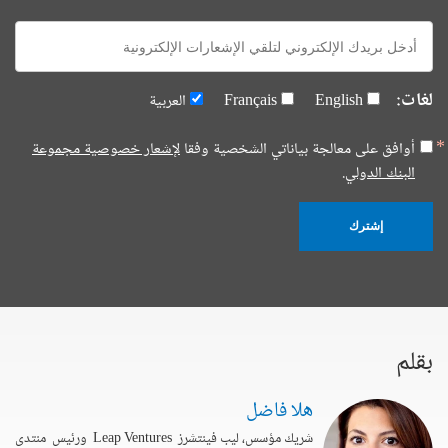
E-
mail:
لغات:
English
Français
العربية
أوافق على معالجة بياناتي الشخصية وفقا
لإشعار خصوصية مجموعة
البنك الدولي.
إشترك
بقلم
هلا فاضل
شريك مؤسس، ليب فينتشرز Leap Ventures ورئيس منتدى