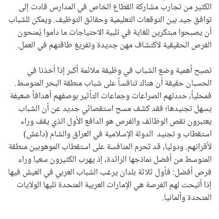
الكثير من تجارب مشاركة القطاع الخاص في المدارس قادت إلى
توافق جيد بين التوقعات التعليمية وحقائق التوظيف. ويمكن للشباب
أن يصبحوا مبتكرين للغاية في تلبية الاحتياجات ما داموا يُمنحون
الفرص الحقيقية لاكتشاف مهن جديدة وتفريغ طاقتهم في العمل.
تصبح أهمية وضع الشباب في وظيفة ملائمة أكبر إذا أخذنا في
الحسبان حقيقة أن هناك تنافساً على شباب منطقة البحر المتوسط.
فمحلياً، حددتهم الصراعات وجماعات التأثير بوصفهم أهدافاً ضعيفة
يسهل تجنيدها؛ فقد كشف مسح استقصائي جديد عن أن الشباب
يعتبرون نقص الوظائف والفرص هو الدافع الأول الذي يقف وراء
استقطاب و تجنيد الدولة الإسلامية في العراق والشام (داعش)
لأقرانهم. ودوليا، قد تَحرم المنافسة على استقطاب الموهوبين منطقة
المتوسط من أفضل نماذجها الرائدة، إذ يهرب الكثيرون سعيا وراء
فرص أفضل: فأول ثلاثة بلدان يرغب الشباب العربي في العيش فيها
إذا أتيحت لهم الفرصة هي الإمارات العربية المتحدة تليها الولايات
المتحدة وألمانيا.