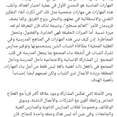
المهارات المناسبة هو التحدي الأول في عملية اختيار العمالة، وأغلب
هذه المهارات هي مهارات شخصية مثل تلك التي ذُكرت آنفا- التفكير
النقدي، والاستقلالية في عملهم، والتحلي بروح الفريق. وكما يصف
فريدمان الأمر: "العالم مسطح"، ونتيجة لذلك فإن المعرفة لم تعد
ميزة نسبية. أما الميزات الحقيقة فهي المثابرة، والفضول، وتحمل
المخاطرة. إذن كيف نبني هذه المهارات في المناهج المدرسية وفي
العقلية المحلية؟ بمكافأة الشباب الذين يستخدمونها وتوفير مدارس
تشرك الشباب في أنشطة بناء المجتمع بما يجعل المدرسة في قلب
المجتمع. إن المشاركة الإنسانية والاجتماعية داخل المدرسة وداخل
المجتمع هي بالفعل ذات أهمية بالغة ليس فقط من أجل بناء المهارات
المتعلقة بريادة الأعمال لدى الشباب ولكن لمنحهم أيضا إحساساً
بأهمية الهدف.
ومن الأمثلة التي تعكس المشاركة وجود علاقة أكثر قرباً مع القطاع
الخاص ورابطة أقوى مع الشركات، والأعمال الناشئة، وسوق
الوظائف، وخصوصاً لطلاب المدارس الثانوية والمدارس الفنية
والجامعات. وفي حين أنه ليس هناك وصفه واحدة للنجاح، فإن