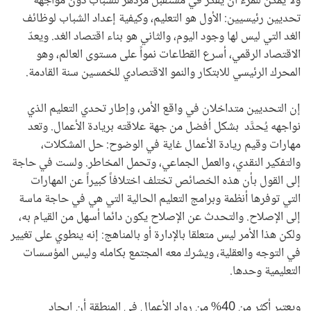
ولا يمكن للمرء أن يفكر في مستقبل مزدهر للشباب دون مواجهة
تحديين رئيسيين: الأول هو التعليم، وكيفية إعداد الشباب لوظائف
الغد التي ليس لها وجود اليوم، والثاني هو بناء اقتصاد الغد. ويعدّ
الاقتصاد الرقمي، أسرع القطاعات نمواً على مستوى العالم، وهو
المحرك الرئيسي للابتكار والنمو الاقتصادي للخمسين سنة القادمة.
إن التحديين متداخلان في واقع الأمر، وإطار تحدي التعليم الذي
نواجهه يُحدَّد بشكل أفضل من جهة علاقته بريادة الأعمال. وتعد
مهارات وقيم ريادة الأعمال غاية في الوضوح: حل المشكلات،
والتفكير النقدي، والعمل الجماعي، وتحمل المخاطر. ولست في حاجة
إلى القول بأن هذه الخصائص تختلف اختلافاً كبيراً عن المهارات
التي توفرها أنظمة وبرامج التعليم الحالية التي هي في حاجة ماسة
إلى الإصلاح. والتحدث عن الإصلاح يكون دائما أسهل من القيام به،
ولكن هذا الأمر ليس متعلقا بالإدارة أو بالمناهج: إنه ينطوي على تغيير
في التوجه والعقلية، ويشرك معه المجتمع بكامله وليس المؤسسات
التعليمية وحدها.
ويعتبر أكثر من 40% من رواد الأعمال في المنطقة أن إيجاد