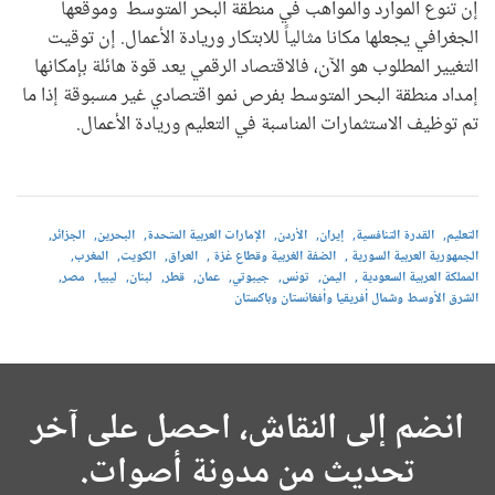
إن تنوع الموارد والمواهب في منطقة البحر المتوسط وموقعها
الجغرافي يجعلها مكانا مثالياً للابتكار وريادة الأعمال. إن توقيت
التغيير المطلوب هو الآن، فالاقتصاد الرقمي يعد قوة هائلة بإمكانها
إمداد منطقة البحر المتوسط بفرص نمو اقتصادي غير مسبوقة إذا ما
تم توظيف الاستثمارات المناسبة في التعليم وريادة الأعمال.
التعليم
القدرة التنافسية
إيران
الأردن
الإمارات العربية المتحدة
البحرين
الجزائر
الجمهورية العربية السورية
الضفة الغربية وقطاع غزة
العراق
الكويت
المغرب
المملكة العربية السعودية
اليمن
تونس
جيبوتي
عمان
قطر
لبنان
ليبيا
مصر
الشرق الأوسط وشمال أفريقيا وأفغانستان وباكستان
انضم إلى النقاش، احصل على آخر
تحديث من مدونة أصوات.