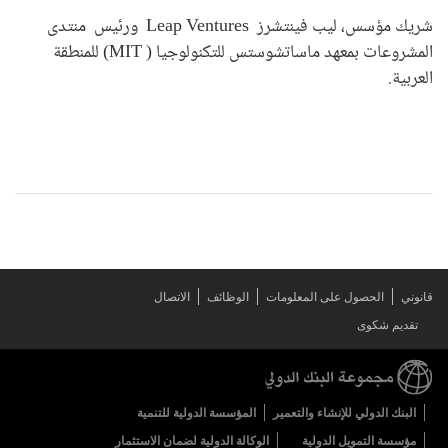
شريك مؤسس، ليب فينتشرز Leap Ventures ورئيس منتدى
المشروعات بمعهد ماساتشوستس للتكنولوجيا ( MIT) للمنطقة
العربية.
قانوني
الحصول على المعلومات
الوظائف
الاتصال
تقديم شكوى
البنك الدولي للإنشاء والتعمير
المؤسسة الدولية للتنمية
مؤسسة التمويل الدولية
الوكالة الدولية لضمان الاستثمار