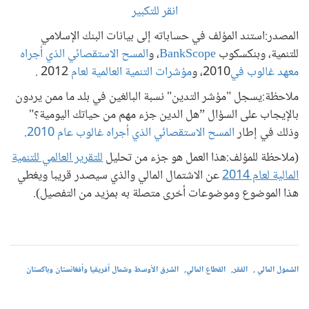
انقر
للتكبير
المصدر:استند المؤلف في حساباته إلى بيانات البنك الإسلامي
للتنمية، وبنكسكوب
BankScope
، و
المسح الاستقصائي الذي أجراه
معهد غالوب في
2010، و
مؤشرات التنمية العالمية لعام
2012 .
ملاحظة:يسجل "مؤشر التدين" نسبة البالغين في بلد ما ممن يردون
بالإيجاب على السؤال
”
هل الدين جزء مهم من حياتك اليومية؟"
وذلك في إطار
المسح الاستقصائي الذي أجراه غالوب عام 2010
.
(ملاحظة للمؤلف:هذا العمل هو جزء من تحليل
للتقرير العالمي للتنمية
المالية لعام 2014
عن الاشتمال المالي والذي سيصدر قريبا ويغطي
هذا الموضوع وموضوعات أخرى متصلة به بمزيد من التفصيل).
الشمول المالي
الفقر
القطاع المالي
الشرق الأوسط وشمال أفريقيا وأفغانستان وباكستان