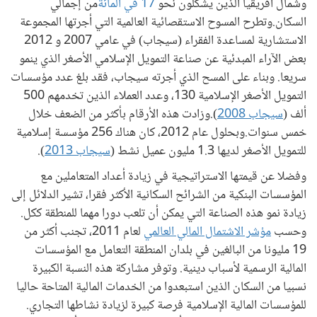
وشمال أفريقيا الذين يشكلون نحو
17 في المائة
من إجمالي
السكان.وتطرح المسوح الاستقصائية العالمية التي أجرتها المجموعة
الاستشارية لمساعدة الفقراء (سيجاب) في عامي 2007 و 2012
بعض الآراء المبدئية عن صناعة التمويل الإسلامي الأصغر الذي ينمو
سريعا. وبناء على المسح الذي أجرته سيجاب، فقد بلغ عدد مؤسسات
التمويل الأصغر الإسلامية 130، وعدد العملاء الذين تخدمهم 500
ألف (
سيجاب 2008
).وزادت هذه الأرقام بأكثر من الضعف خلال
خمس سنوات.وبحلول عام 2012، كان هناك 256 مؤسسة إسلامية
للتمويل الأصغر لديها 1.3 مليون عميل نشط (
سيجاب 2013
).
وفضلا عن قيمتها الاستراتيجية في زيادة أعداد المتعاملين مع
المؤسسات البنكية من الشرائح السكانية الأكثر فقرا، تشير الدلائل إلى
زيادة نمو هذه الصناعة التي يمكن أن تلعب دورا مهما للمنطقة ككل.
وحسب
مؤشر الاشتمال المالي العالمي
لعام 2011، تجنب أكثر من
19 مليونا من البالغين في بلدان المنطقة التعامل مع المؤسسات
المالية الرسمية لأسباب دينية. وتوفر مشاركة هذه النسبة الكبيرة
نسبيا من السكان الذين استبعدوا من الخدمات المالية المتاحة حاليا
للمؤسسات المالية الإسلامية فرصة كبيرة لزيادة نشاطها التجاري.