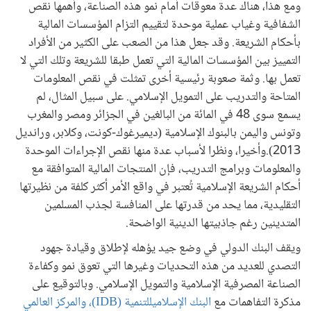
ومع هذا، هناك عدة معوقات أمام نمو هذه الصناعة، وأهمها نقص
الشفافية وغياب عملية موحدة لتقييم التزام المؤسسات المالية
بأحكام الشريعة. وقد جعل هذا من الصعب على الكثير من الأفراد
التمييز بين المؤسسات المالية التي تعمل طبقا للشريعة وتلك التي لا
تعمل بها. وثمة صعوبة رئيسية أخرى تمثلت في نقص المعلومات
المتاحة والتدريب على التمويل الإسلامي. على سبيل المثال، لم
يسمع سوى 48 في المائة من البالغين في الجزائر ومصر والمغرب
وتونس واليمن بالبنوك الإسلامية (ديميرغوك
-
كونت، وكلابر، ورانديل
2013).وأخيرا، ونظرا لأسباب عدة منها نقص الإجراءات الموحدة
والمعلومات وبرامج التدريب، فإن المنتجات المالية المتوافقة مع
أحكام الشريعة الإسلامية تُعتبر في واقع الأمر أكثر كلفة من نظيرتها
التقليدية، مما يحد من قدرتها على المنافسة لجذب المسلمين
المتدينين رغم جاذبيتها الدينية الواضحة.
ويقف البنك الدولي في وضع جيد يؤهله لإطلاق وقيادة جهود
التصدي للعديد من هذه التحديات وغيرها التي تعوق نمو وكفاءة
الصناعة المصرفية الإسلامية والتمويل الإسلامي. وبالتوقيع على
مذكرة التفاهمات مع
البنك الإسلاميللتنمية
(IDB)
،
والمركز العالمي