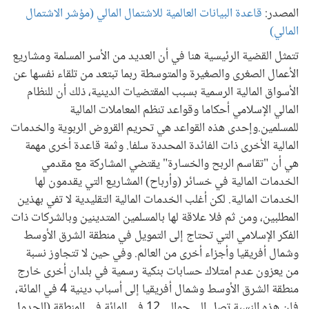
المصدر:
قاعدة البيانات العالمية للاشتمال المالي (مؤشر الاشتمال
المالي)
تتمثل القضية الرئيسية هنا في أن العديد من الأسر المسلمة ومشاريع
الأعمال الصغرى والصغيرة والمتوسطة ربما تبتعد من تلقاء نفسها عن
الأسواق المالية الرسمية بسبب المقتضيات الدينية، ذلك أن للنظام
المالي الإسلامي أحكاما وقواعد تنظم المعاملات المالية
للمسلمين.وإحدى هذه القواعد هي تحريم القروض الربوية والخدمات
المالية الأخرى ذات الفائدة المحددة سلفا. وثمة قاعدة أخرى مهمة
هي أن "تقاسم الربح والخسارة" يقتضي المشاركة مع مقدمي
الخدمات المالية في خسائر (وأرباح) المشاريع التي يقدمون لها
الخدمات المالية. لكن أغلب الخدمات المالية التقليدية لا تفي بهذين
المطلبين، ومن ثم فلا علاقة لها بالمسلمين المتدينين وبالشركات ذات
الفكر الإسلامي التي تحتاج إلى التمويل في منطقة الشرق الأوسط
وشمال أفريقيا وأجزاء أخرى من العالم. وفي حين لا تتجاوز نسبة
من يعزون عدم امتلاك حسابات بنكية رسمية في بلدان أخرى خارج
منطقة الشرق الأوسط وشمال أفريقيا إلى أسباب دينية 4 في المائة،
فإن هذه النسبة تصل إلى حوالي 12 في المائة في المنطقة (الجدول