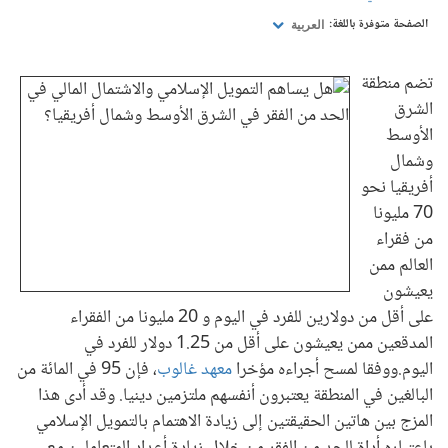
الصفحة متوفرة باللغة:
العربية
تضم منطقة
الشرق
الأوسط
وشمال
أفريقيا نحو
70 مليونا
من فقراء
العالم ممن
يعيشون
على أقل من دولارين للفرد في اليوم و 20 مليونا من الفقراء
المدقعين ممن يعيشون على أقل من 1.25 دولار للفرد في
اليوم.ووفقا لمسح أجراءه مؤخرا
معهد غالوب
، فإن 95 في المائة من
البالغين في المنطقة يعتبرون أنفسهم ملتزمين دينيا. وقد أدى هذا
المزج بين هاتين الحقيقتين إلى زيادة الاهتمام بالتمويل الإسلامي