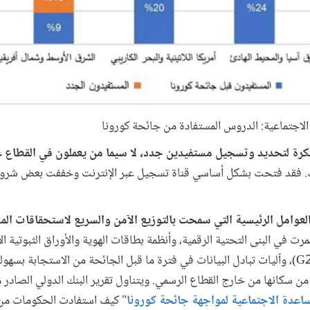
 الاجتماعية: الدروس المستفادة من جائحة كورونا
ك. فقد فتحت بشكل أساسي قناة تسجيل عبر الإنترنت وخففت بعض شروط 
عوامل الرئيسية التي سمحت بالتوزيع الآمن والسريع لاستحقاقات المس
مرت في البنى التحتية الرقمية، وأنظمة بطاقات الهوية والأوراق الثبوتية ا
الرقمية من الحكومة إلى الأفراد (G2P)، وآليات تبادل البيانات في فترة ما قبل الجائحة من الاست
ن سكانها من خارج القطاع الرسمي. ويتناول تقرير البنك الدولي الصادر م
ساعدة الاجتماعية لمواجهة جائحة كورونا
" كيف استفادت الحكومات من ال