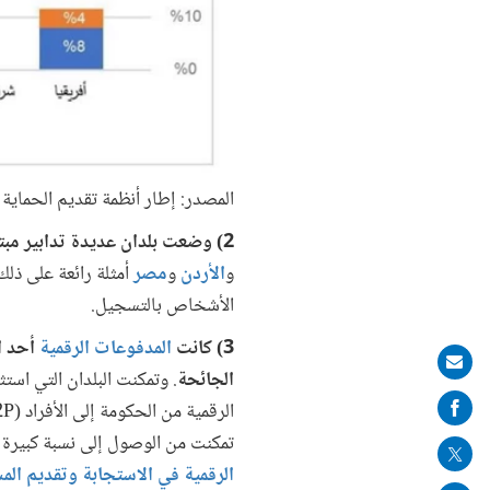
المصدر: إطار أنظمة تقديم الحماية
2) وضعت بلدان عديدة تدابير مبتكرة لتحديد وتسجيل مستفيدين جدد، لا سيما من يعملون في القطاع غير الرسمي
و
الأردن
و
مصر
أمثلة رائعة على ذل
الأشخاص بالتسجيل.
3) كانت
المدفوعات الرقمية
أحد ال
Share
الجائحة
. وتمكنت البلدان التي استث
on
mail
تمكنت من الوصول إلى نسبة كبيرة م
الرقمية في الاستجابة وتقديم الم