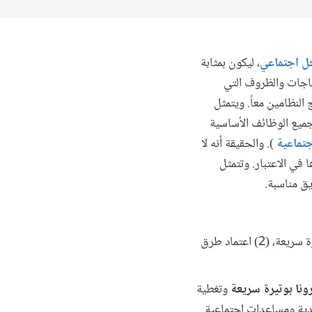
 اجتماعي
، ليكون بمثابة
ياجات والظروف التي
لنظامين معاً. ويتمثل
 جميع الوظائف الأساسية
جتماعية
). والحقيقة أنه لا
في الاعتبار. وتتمثل
يق مناسبة.
من خلال تحليل استجابات بلدان مختلفة لجائحة كورونا تبرز 3 عوامل رئيسية: (1) القدرة على التوسع بوتيرة سريعة، (2) اعتماد طرق
ونا بوتيرة سريعة
وتغطية
ية ومساعدات اجتماعية