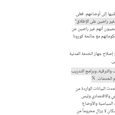
نيها إلى أوضاعهم. فعلى
ير راضين" أو "غير راضين على الإطلاق"
. وأفاد المجيبون أنهم غير راضين عن
لى التوالي) وعن كيفية تعامل حكوماتهم مع جائحة كورونا
 إصلاح جهاز الخدمة المدنية
ى.
 والترقية، وبرامج التدريب
يم الخدمات.
دث البيانات الواردة من
اعي والاقتصادي وليس
نقاط على مؤشري قدرة الفئات السياسية والأوضاع
كان لا يزال محروماً من