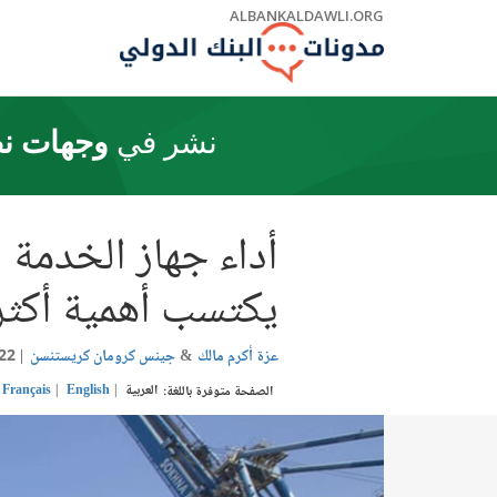
Skip
ALBANKALDAWLI.ORG
to
Main
Navigation
نشر في
وجهات نظ
أداء جهاز الخدمة 
يكتسب أهمية أكث
عزة أكرم مالك
جينس كرومان كريستنسن
22
العربية
English
Français
الصفحة متوفرة باللغة: