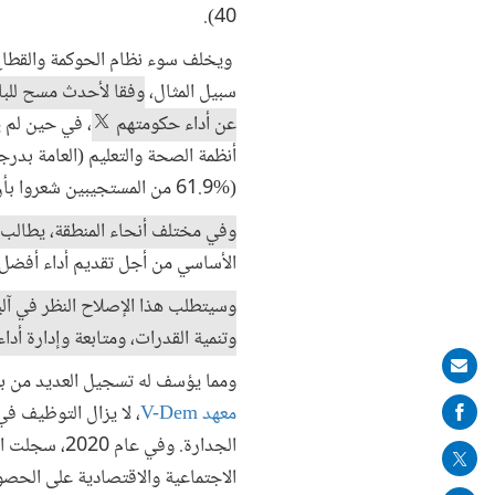
40).
ويخلف سوء نظام الحوكمة والقطاع 
سبيل المثال،
عن أداء حكومتهم
(‏61.9% من المستجيبين شعروا بأن استجابة حكومتهم كانت إما "سيئة" أو "سيئة للغاية").
وفي مختلف أنحاء المنطقة، يطالب 
الأساسي من أجل تقديم أداء أفضل
وسيتطلب هذا الإصلاح النظر في آلي
وتنمية القدرات، ومتابعة وإدارة أد
Share
ومما يؤسف له تسجيل العديد من بلد
on
معهد V-Dem
، لا يزال التوظيف في
mail
الاجتماعية والاقتصادية على الحصول