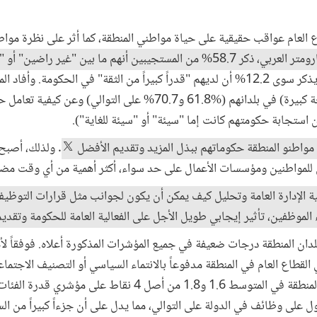
العام عواقب حقيقية على حياة مواطني المنطقة، كما أثر على نظرة مواط
وفقا لأحدث مسح للبارومتر العربي، ذكر 58.7% من المستجيبين أنهم ما بين "غ
، في حين لم يذكر سوى 12.2% أن لديهم "قدراً كبيراً من الثقة" في الحكومة
أنظمة الصحة والتعليم (العامة بدرجة كبيرة) في بلدانهم (‏61.8% و70.7% ع
مواطنو المنطقة حكوماتهم ببذل المزيد وتقديم الأفضل
. ولذلك، أصبح
 للمواطنين ومؤسسات الأعمال على حد سواء، أكثر أهمية من أي وقت مض
ة الإدارة العامة وتحليل كيف يمكن أن يكون لجوانب مثل قرارات التوظيف
اء الموظفين، تأثير إيجابي طويل الأجل على الفعالية العامة للحكومة وتقد
ان المنطقة درجات ضعيفة في جميع المؤشرات المذكورة أعلاه. فوفقاً لأح
 القطاع العام في المنطقة مدفوعاً بالانتماء السياسي أو التصنيف الاجتم
الجدارة. وفي عام 2020، سجلت المنطقة في المتوسط 1.6 و1.8 من أصل 4 
 على وظائف في الدولة على التوالي، مما يدل على أن جزءاً كبيراً من الس