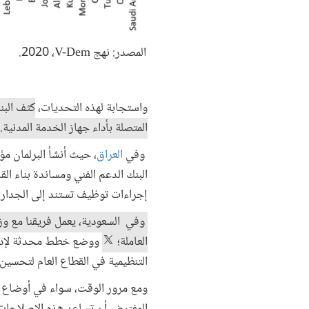
المصدر: نهج V-Dem، ‏2020.
واستجابة لهذه التحديات،
كثف البن
المتصلة بأداء جهاز الخدمة المدنية.
وفي
العراق
، حيث أنشأ البرلمان مؤ
البنك الدعم الفني ومساندة بناء ال
إجراءات توظيف تستند إلى الجدارة 
وفي السعودية، يعمل فريقنا مع وزا
العاملة؛
ووضع خطط محدثة لإدارة
التنظيمية في القطاع العام لتحسين ال
ومع مرور الوقت، سواء في أوضاع ال