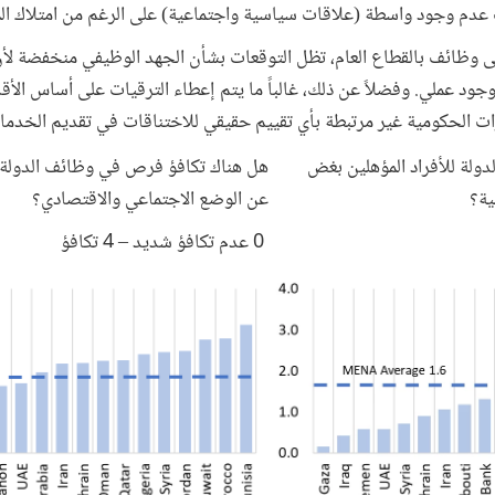
عدم وجود واسطة (علاقات سياسية واجتماعية) على الرغم من امتلاك الم
 وظائف بالقطاع العام، تظل التوقعات بشأن الجهد الوظيفي منخفضة لأن ا
وجود عملي. وفضلاً عن ذلك، غالباً ما يتم إعطاء الترقيات على أساس الأقد
رات الحكومية غير مرتبطة بأي تقييم حقيقي للاختناقات في تقديم الخدما
ولة للأفراد المؤهلين بغض
هل هناك تكافؤ فرص في وظائف الدولة ل
ية؟
عن الوضع الاجتماعي والاقتصادي؟
0 عدم تكافؤ شديد – 4 تكافؤ