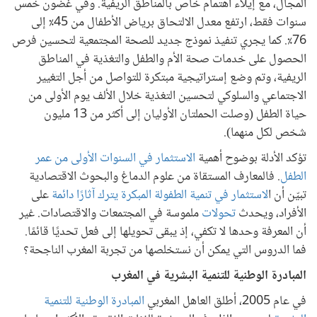
المجال، مع إيلاء اهتمام خاص بالمناطق الريفية. وفي غضون خمس
سنوات فقط، ارتفع معدل الالتحاق برياض الأطفال من 45٪ إلى
76٪. كما يجري تنفيذ نموذج جديد للصحة المجتمعية لتحسين فرص
الحصول على خدمات صحة الأم والطفل والتغذية في المناطق
الريفية، وتم وضع إستراتيجية مبتكرة للتواصل من أجل التغيير
الاجتماعي والسلوكي لتحسين التغذية خلال الألف يوم الأولى من
حياة الطفل (وصلت الحملتان الأوليان إلى أكثر من 13 مليون
شخص لكل منهما).
تؤكد الأدلة بوضوح أهمية
الاستثمار في السنوات الأولى من عمر
الطفل
. فالمعارف المستقاة من علوم الدماغ والبحوث الاقتصادية
تبيّن أن ا
لاستثمار في تنمية الطفولة المبكرة يترك آثارًا دائمة
على
الأفراد، ويحدث
تحولات
ملموسة في المجتمعات والاقتصادات. غير
أن المعرفة وحدها لا تكفي، إذ يبقى تحويلها إلى فعل تحديًا قائمًا.
فما الدروس التي يمكن أن نستخلصها من تجربة المغرب الناجحة؟
المبادرة الوطنية للتنمية البشرية في المغرب
في عام 2005، أطلق العاهل المغربي
المبادرة الوطنية للتنمية