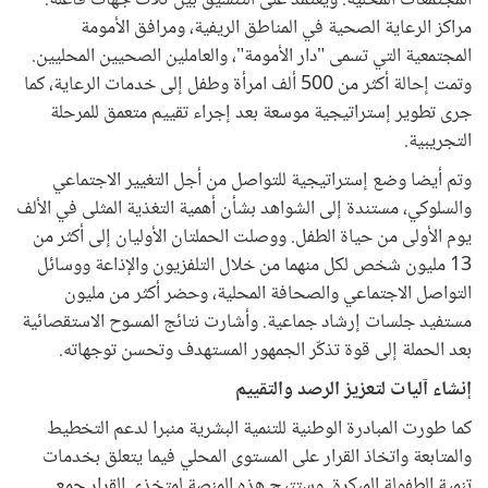
المجتمعات المحلية. ويعتمد على التنسيق بين ثلاث جهات فاعلة:
مراكز الرعاية الصحية في المناطق الريفية، ومرافق الأمومة
المجتمعية التي تسمى "دار الأمومة"، والعاملين الصحيين المحليين.
وتمت إحالة أكثر من 500 ألف امرأة وطفل إلى خدمات الرعاية، كما
جرى تطوير إستراتيجية موسعة بعد إجراء تقييم متعمق للمرحلة
التجريبية.
وتم أيضا وضع إستراتيجية للتواصل من أجل التغيير الاجتماعي
والسلوكي، مستندة إلى الشواهد بشأن أهمية التغذية المثلى في الألف
يوم الأولى من حياة الطفل. ووصلت الحملتان الأوليان إلى أكثر من
13 مليون شخص لكل منهما من خلال التلفزيون والإذاعة ووسائل
التواصل الاجتماعي والصحافة المحلية، وحضر أكثر من مليون
مستفيد جلسات إرشاد جماعية. وأشارت نتائج المسوح الاستقصائية
بعد الحملة إلى قوة تذكّر الجمهور المستهدف وتحسن توجهاته.
إنشاء آليات لتعزيز الرصد والتقييم
كما طورت المبادرة الوطنية للتنمية البشرية منبرا لدعم التخطيط
والمتابعة واتخاذ القرار على المستوى المحلي فيما يتعلق بخدمات
تنمية الطفولة المبكرة. وستتيح هذه المنصة لمتخذي القرار جمع