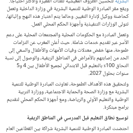
البشرية
لتحسين الظروف المعيشية للفئات الفقيرة والأكثر احتياجا.
ويقع مقر المبادرة الوطنية للتنمية البشرية في وزارة الداخلية وتعمل
كحاضنة ووكيل لإدارة التغيير. وحالما يتم اختبار هذه النهج وإثباتها،
تتولى الوزارات التنفيذية وأجهزة الحكم المحلي العمل.
وتعمل المبادرة مع الحكومات المحلية والمجتمعات المحلية على دعم
الأسر عبر تقديم خدمات شاملة. حيث أعلن المغرب عن التزامات
طموحة، منها خفض معدلات وفيات الأمهات والأطفال والسعي إلى
الحد من إصابتهم بالأمراض في المناطق الريفية، والوصول إلى نسبة
التحاق 100٪ بالتعليم قبل الابتدائي لجميع الأطفال بين 4 و5
سنوات بحلول 2027.
ولتحقيق هذه الأهداف الطموحة، تعاونت المبادرة الوطنية للتنمية
البشرية مع وزارة الصحة والحماية الاجتماعية، ووزارة التربية
الوطنية والتعليم الأولي والرياضة، ومع أجهزة الحكم المحلي لتقديم
برامج مبتكرة.
توسيع نطاق التعليم قبل المدرسي في المناطق الريفية
احتضنت المبادرة الوطنية للتنمية البشرية شراكة بين القطاعين العام