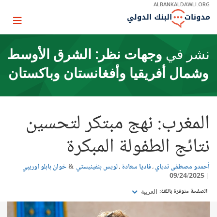
Skip
ALBANKALDAWLI.ORG
to
Main
Page
Navigation
igation
نشر في
وجهات نظر: الشرق الأوسط
وشمال أفريقيا وأفغانستان وباكستان
المغرب: نهج مبتكر لتحسين
نتائج الطفولة المبكرة
أحمدو مصطفى ندياي
فاديا سعادة
لويس بنفينيستي
خوان بابلو أوريبي
09/24/2025
الصفحة متوفرة باللغة:
العربية