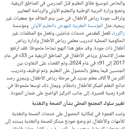
والخاص لتوسيع نطاق التعليم قبل المدرسي في المناطق الريفية.
وتضع وزارة التربية الوطنية والتعليم الأولي والرياضة المعايير
وتراقب جودة رياض الأطفال، في حين يتم التعاقد مع جمعيات غير
ربحية، مثل
المؤسسة المغربية للنهوض بالتعليم الأولي
ومؤسسة
زاكورة
، للعمل كمقدمي خدمات شاملين، وتعمل مع المنظمات غير
الحكومية المحلية لتدريب معلمي رياض الأطفال وإدارة رياض
أطفال ذات جودة. وقد حقق هذا النهج نجاحا ملحوظا: فقد ارتفع
معدل الالتحاق برياض الأطفال في المناطق الريفية من 33٪ في عام
2017 إلى 91٪ في عام 2024، وتم القضاء على التفاوت بين
الجنسين فيما يتعلق بالحصول على التعليم. وتم توظيف وتدريب
أكثر من 9 آلاف معلم جديد في مرحلة رياض الأطفال، ويجري رصد
نتائج التعلم المبكر للأطفال بانتظام. ويمثل ذلك توسعا ملحوظا في
فترة زمنية قصيرة، إلى جانب التركيز الواضح على ضمان الجودة.
تغيير سلوك المجتمع المحلي بشأن الصحة والتغذية
ولسد الفجوة في إمكانية الحصول على خدمات الصحة والتغذية
للأمهات والأطفال، تم وضع نموذج مبتكر للصحة والتغذية يستند إلى