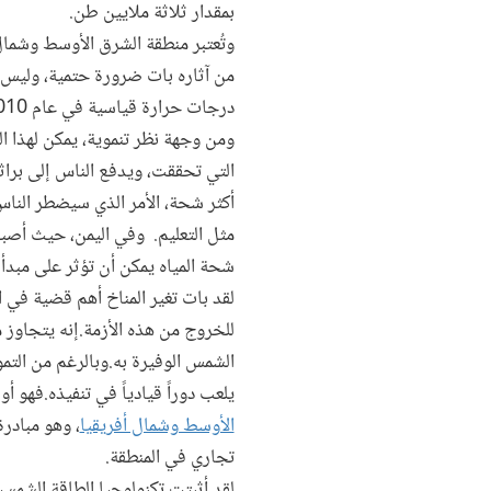
بمقدار ثلاثة ملايين طن
.
وتُعتبر منطقة الشرق الأوسط وشمال 
من آثاره بات ضرورة حتمية، وليس 
درجات حرارة قياسية في عام 2010.
ومن وجهة نظر تنموية، يمكن لهذا 
التي تحققت، ويدفع الناس إلى براثن
أكثر شحة، الأمر الذي سيضطر النا
مثل التعليم. وفي اليمن، حيث أصبح 
شحة المياه يمكن أن تؤثر على مبدأ
لقد بات تغير المناخ أهم قضية في ال
للخروج من هذه الأزمة.إنه يتجاوز 
الشمس الوفيرة به.وبالرغم من التم
يلعب دوراً قيادياً في تنفيذه.فهو
الأوسط وشمال أفريقيا
، وهو مبادر
تجاري في المنطقة.
لقد أثبتت تكنولوجيا الطاقة الشمسي