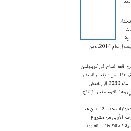
منذ
تخدام
ات
رة .وسوف
تقام أول محطة للطاقة الشمسية على هضبة ورزازات، جنوب جبال أطلس، ويُتوقع أن تبدأ في توليد الكهرباء بحلول عام 2014، ومن
ي قمة المناخ في كوبنهاغن
وهذا ليس بالإنجاز الصغير
لبلد يعتمد كلياً تقريبا على الفحم والنفط.وتمثل ورزازات الخطوة الأولى في إحداث تحول جذري يهدف بحلول عام 2030 إلى خفض
يستورد حاليا 97 في المائة من وقوده الأولي، وهذا التوجه نحو الإنتاج
ومهارات جديدة – فإن هذا
رحلة الأولى من مشروع
لشمسية كله الانبعاثات الغازية