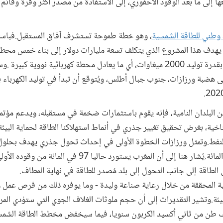
 إلى ما بعد الوقود الأحفوري، إلى الاستفادة من مصدر أكثر وفرة وقائم 
طني للطاقة الشمسية
، وهو خطة طموحة تستشرف آفاق المستقبل.فباس
، يهدف هذا المشروع الذي يتكلف تسعة مليارات دولار إلى بناء خمس محط
للطاقة الشمسية على نطاق تجاري، بقدرة توليد 2000 ميغاوات، أي ما يعادل محطة كهربائية نووية كبي
لبلدان النامية، فإنه يقوم باستثمارات ضخمة في مستقبله، ويدعم مؤتمر
خية، بغرض تحقيق تغيير جذري في أنماط استهلاكنا الطاقة لحماية البيئة.
استهلاك البلاد للنفط بنسبة 40 في المائة.يُشار هنا إلى أن المغرب 
الطاقة إلى جانب التحول إلى بلد مُصدر للطاقة في نهاية المطاف.
ية المحققة من خلال رعاية صناعة وليدة - وما يوفره ذلك من فرص عمل 
بيئة.وتشير التقديرات إلى أن حجم ملوثات الغلاف الجوي التي ستؤدي الم
زات إلى تفاديها يعادل 240 ألف طن من ثاني أكسيد الكربون سنويا، فيما سيخفض مخطط الطاقة ا