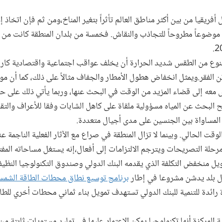
أفريقيا من بين أكثر مناطق العالم تأثراً بتغير المناخ،ومن ثم فإن اتخاذ
موضوعاً مطروحاً للتجاذب والنقاش. فخمسة من بلدان المنطقة كانت من
النوع من الطقس شديد الحرارة أن يخلف عواقب اجتماعية واقتصادية كا
 الفقر.ويمثل انخفاض هطول الأمطار والجفاف مثالاً على ذلك، كما أن موا
س معه إلى قضاء المزيد من الوقت في البحث عنها، وربما يأتي ذلك على
البحث عن المياه مسؤولية ملقاة على كاهل الشابات وفقا للأعراف والتقال
 المساواة بين الجنسين على مدى أجيال متعددة.
وقت الحالي. وبينما لا تزال المنطقة في صراع مع الآثار الفعلية الناجمة ع
مرحلة التصريحات ويترجم الالتزامات إلى أفعال،إنه يستغل مساحاته الم
ويل منخفض التكلفة الذي يقدمه البنك الدولي وصندوق التكنولوجيا النظيف
 أول بلد يدشن مشروعا في إطار
برنامج توسيع نطاق محطات الطاقة الشمسي
ة رائدة للتنمية للبنك الدولي تستهدف تمويل بناء ثماني محطات أخري للطا
ة المركزة أنها تكنولوجيا يمكن الاعتماد عليها في توليد مستويات ثابتة 