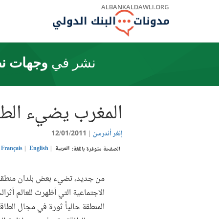
Skip
ALBANKALDAWLI.ORG
to
Main
Navigation
نشر في
وجهات نظ
المغرب يضيء الطر
إنغر أندرسن
12/01/2011
العربية
English
Français
الصفحة متوفرة باللغة:
من جديد، تضيء بعض بلدان منطقة 
الاجتماعية التي أظهرت للعالم أثر
المنطقة حالياً ثورة في مجال الطاق