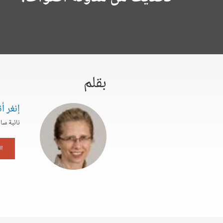
بقلم
إنغر أ
نائبة سا
ا