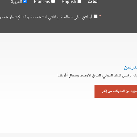
لغات:
English
Français
العربية
أوافق على معالجة بياناتي الشخصية وفقا
لإشعار خصو
ندرسن
بقة لرئيس البنك الدولي، الشرق الأوسط وشمال أفريقيا
لمزيد من المدونات من إنغر