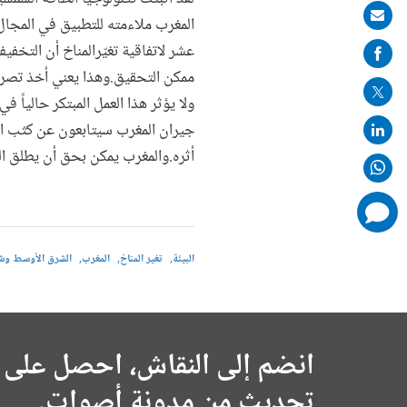
Share
المغرب ملاءمته للتطبيق في المج
on
عشر لاتفاقية تغيّرالمناخ أن التخف
mail
ممكن التحقيق.وهذا يعني أخذ تصري
ولا يؤثر هذا العمل المبتكر حالياً ف
جيران المغرب سيتابعون عن كثب ا
أثره.والمغرب يمكن بحق أن يطلق ا
comments
added
البيئة
تغير المناخ
المغرب
الشرق الأوسط وشما
انضم إلى النقاش، احصل على 
تحديث من مدونة أصوات.