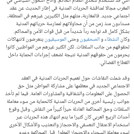
التي قد تستخدم لتحدي النظام الحاكم. وأتاح التحوّل السياسي في
المغرب مجالا لمناقشة الحريات المدنية في إطار الحديث عن عقد
اجتماعي جديد. فالمغاربة، مثلهم مثل الكثيرين غيرهم في المنطقة،
مستاءون منذ زمن من أن محاولاتهم لممارسة حرياتهم المدنية
بشكل كامل قد تواجه رداً شديداً من قبل قوات الأمن والمحاكم.
وكان
النشطاء
و
الصحفيون
وحتى
الموسيقيون
يتعرضون لانتهاكات
لحقوقهم من جانب السلطات. لكن الكثير غيرهم من المواطنين كانوا
يحرمون من حقوقهم المدنية نتيجة لضعف إجراءات الحماية داخل
القطاع القضائي.
وقد شملت النقاشات حول تعميم الحريات المدنية في العقد
الاجتماعي الجديد في معظمها على مشاركة المواطن مثل حق
الحصول على المعلومات والشفافية والمشاورات العامة. فيما لم تأخذ
جوانب رئيسية أخرى من الحريات المدنية كالحماية من سوء معاملة
السلطات وحق المحاكمة العادلة حيزاً كبيراً من النقاش. وقبل وقوع
أحداث الربيع العربي كان كثيرا ما يتم انتهاك هذه الحريات عبر
استخدام الاعتقال التعسفي والاحتجاز والتعذيب والأشكال الأخرى
لسوء معاملة السجناء والاحتجاز المطول قبل المحاكمة وعدم