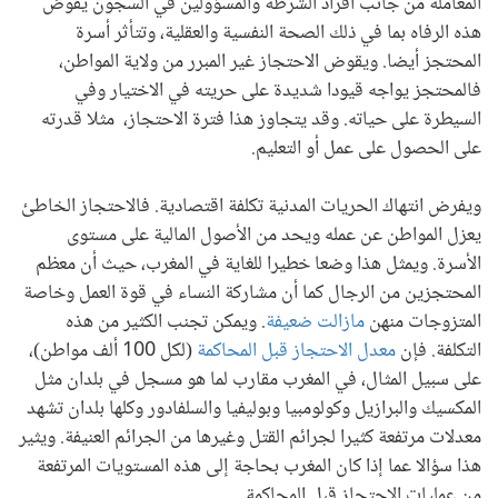
المعاملة من جانب أفراد الشرطة والمسؤولين في السجون يقوض
هذه الرفاه بما في ذلك الصحة النفسية والعقلية، وتتأثر أسرة
المحتجز أيضا. ويقوض الاحتجاز غير المبرر من ولاية المواطن،
فالمحتجز يواجه قيودا شديدة على حريته في الاختيار وفي
السيطرة على حياته. وقد يتجاوز هذا فترة الاحتجاز، مثلا قدرته
على الحصول على عمل أو التعليم.
ويفرض انتهاك الحريات المدنية تكلفة اقتصادية. فالاحتجاز الخاطئ
يعزل المواطن عن عمله ويحد من الأصول المالية على مستوى
الأسرة. ويمثل هذا وضعا خطيرا للغاية في المغرب، حيث أن معظم
المحتجزين من الرجال كما أن مشاركة النساء في قوة العمل وخاصة
المتزوجات منهن
مازالت ضعيفة
. ويمكن تجنب الكثير من هذه
التكلفة. فإن
معدل الاحتجاز قبل المحاكمة
(لكل 100 ألف مواطن)،
على سبيل المثال، في المغرب مقارب لما هو مسجل في بلدان مثل
المكسيك والبرازيل وكولومبيا وبوليفيا والسلفادور وكلها بلدان تشهد
معدلات مرتفعة كثيرا لجرائم القتل وغيرها من الجرائم العنيفة. ويثير
هذا سؤالا عما إذا كان المغرب بحاجة إلى هذه المستويات المرتفعة
من عمليات الاحتجاز قبل المحاكمة.