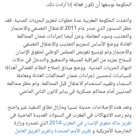
الحكومة بوسعها أن تكون فعالة إذا أرادت ذلك.
واتخذت الحكومة المغربية عدة خطوات لتعزيز الحريات المدنية. فقد
حظر الدستور الذي صدر عام 2011 الاعتقال التعسفي والاحتجاز
والتعذيب وسوء المعاملة. وعزز أيضا إجراءات ضمان المحاكمة
العادلة ووضع الأساس لتجريم التعذيب والاعتقال التعسفي
والاحتجاز وتم توسيع تفويض المجلس الوطني لحقوق الإنسان
للسماح بمزيد من المراقبة المسبقة والتحقيق والتدخل في حالات
انتهاك الحريات المدنية. ووضع ميثاق إصلاح النظام القضائي أهدافا
للسياسات لتحسين إجراءات ضمان المحاكمات العادلة ومعاملة
السجناء وتقييد استخدام الاعتقال قبل المحاكمة. وتم حظر محاكمة
المدنيين أمام محاكم عسكرية في يناير كانون الثاني الماضي.
وتعد هذه الإصلاحات حديثة نسبيا ومازال نطاق التنفيذ غير واضح.
وتم رصد الانتهاكات في المغرب في السنوات العديدة الماضية في
تقرير حالة حقوق الإنسان في المغرب 2014
الذي تصدره وزارة
الخارجية الأمريكية و
تقرير الأمم المتحدة وتقرير الفريق العامل