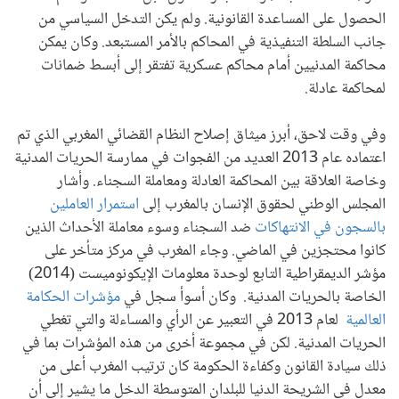
الحصول على المساعدة القانونية. ولم يكن التدخل السياسي من
جانب السلطة التنفيذية في المحاكم بالأمر المستبعد. وكان يمكن
محاكمة المدنيين أمام محاكم عسكرية تفتقر إلى أبسط ضمانات
لمحاكمة عادلة.
وفي وقت لاحق، أبرز ميثاق إصلاح النظام القضائي المغربي الذي تم
اعتماده عام 2013 العديد من الفجوات في ممارسة الحريات المدنية
وخاصة العلاقة بين المحاكمة العادلة ومعاملة السجناء. وأشار
المجلس الوطني لحقوق الإنسان بالمغرب إلى
استمرار العاملين
بالسجون في الانتهاكات
ضد السجناء وسوء معاملة الأحداث الذين
كانوا محتجزين في الماضي. وجاء المغرب في مركز متأخر على
مؤشر الديمقراطية التابع لوحدة معلومات الإيكونوميست (2014)
الخاصة بالحريات المدنية. وكان أسوأ سجل في
مؤشرات الحكامة
العالمية
لعام 2013 في التعبير عن الرأي والمساءلة والتي تغطي
الحريات المدنية. لكن في مجموعة أخرى من هذه المؤشرات بما في
ذلك سيادة القانون وكفاءة الحكومة كان ترتيب المغرب أعلى من
معدل في الشريحة الدنيا للبلدان المتوسطة الدخل ما يشير إلى أن