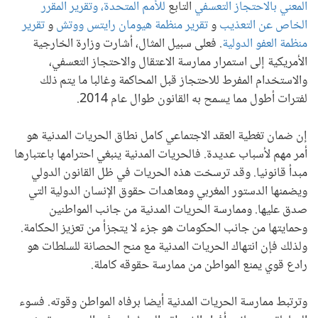
المعني بالاحتجاز التعسفي
التابع
للأمم المتحدة، وتقرير المقرر
الخاص عن التعذيب
و
تقرير منظمة هيومان رايتس ووتش
و
تقرير
منظمة العفو الدولية
. فعلى سبيل المثال، أشارت وزارة الخارجية
الأمريكية إلى استمرار ممارسة الاعتقال والاحتجاز التعسفي،
والاستخدام المفرط للاحتجاز قبل المحاكمة وغالبا ما يتم ذلك
لفترات أطول مما يسمح به القانون طوال عام 2014.
إن ضمان تغطية العقد الاجتماعي كامل نطاق الحريات المدنية هو
أمر مهم لأسباب عديدة. فالحريات المدنية ينبغي احترامها باعتبارها
مبدأ قانونيا. وقد ترسخت هذه الحريات في ظل القانون الدولي
ويضمنها الدستور المغربي ومعاهدات حقوق الإنسان الدولية التي
صدق عليها. وممارسة الحريات المدنية من جانب المواطنين
وحمايتها من جانب الحكومات هو جزء لا يتجزأ من تعزيز الحكامة.
ولذلك فإن انتهاك الحريات المدنية مع منح الحصانة للسلطات هو
رادع قوي يمنع المواطن من ممارسة حقوقه كاملة.
وترتبط ممارسة الحريات المدنية أيضا برفاه المواطن وقوته. فسوء