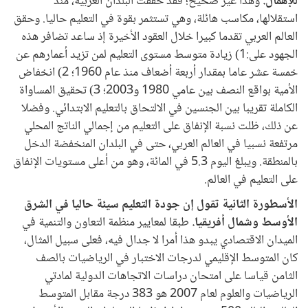
للإهمال.
وهذا غير صحيح؛ فقد حققت البلدان العربية، منذ
استقلالها، مكاسب هائلة، وهي تستثمر بقوة في التعليم حاليا. وحقق
العالم العربي تقدما كبيرا خلال العقود الأخيرة إذ ساعد تضافر هذه
الجهود على:1) زيادة متوسط مستوى التعليم لمن تزيد أعمارهم عن
خمسة عشر عاما بمقدار أربعة أضعاف منذ عام 1960؛ 2) انخفاض
الأمية بواقع النصف بين عامي 1980 و2003؛ 3) تحقيق المساواة
الكاملة تقريبا بين الجنسين في الالتحاق بالتعليم الابتدائي. وفضلا
عن ذلك، ظلت نسبة الإنفاق على التعليم من إجمالي الناتج المحلي
مرتفعة نسبيا في العالم العربي، حتى في البلدان المنخفضة الدخل
بالمنطقة. ويبلغ اليوم 5.3 في المائة، وهو من أعلى مستويات الإنفاق
على التعليم في العالم.
الأسطورة الثانية تقول إن جودة التعليم سيئة حاليا في الشرق
الأوسط وشمال أفريقيا.
طبقا لمعايير منظمة التعاون والتنمية في
الميدان الاقتصادي يبدو هذا أمرا لا جدال فيه، فعلى سبيل المثال،
كان المتوسط الإقليمي لدرجات الاختبار في الرياضيات بالصف
الثامن قياسا على امتحان دراسات الاتجاهات الدولية لمادتي
الرياضيات والعلوم لعام 2007 هو 383 درجة مقابل المتوسط