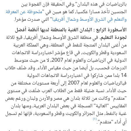
بالرياضيات في هذه البلدان".وفي الحقيقة فإن الفجوة بين
الجنسين تأخذ مسارا عكسيا، كما هو مبين في "
ملحوظة عن المعرفة
والتعلم في الشرق الأوسط وشمال أفريقيا
" التي صدرت مؤخرا.
الأسطورة الرابع : البلدان الغنية بالمنطقة لديها أنظمة أفضل
لجودة التعليم.
في منطقة الشرق الأوسط وشمال أفريقيا، قبع ثلاثة
من أغنى البلدان المنتجة للنفط في المنطقة، وهي المملكة العربية
السعودية وقطر والكويت، في قاع مؤشر اختباردراسة الاتجاهات
الدولية في الرياضيات والعلوم لعام 2007، لا من حيث متوسط
الدرجات فحسب، بل أيضا من حيث مقياس الأداء. وقد صُنِّف طلاب
14 بلدا ممن شاركوا في اختباردراسة الاتجاهات الدولية
فيالرياضيات والعلوم لعام 2007 إلى أربعة مستويات مختلفة من
حيث الأداء. نسبة ضئيلة فقط من الطلاب العرب صُنِّفت في مستوى
"متقدم" وكانت من ثلاثة بلدان هي مصر والأردن ولبنان.ورغم بعض
المقاييس "العالية" المسجلة في بعض البلدان العربية، ومنها بلدان
غنية بالنفط، مثل الجزائر والكويت وقطر والسعودية، فإنها لم تسجل
[1]
أي أداء "متقدم".