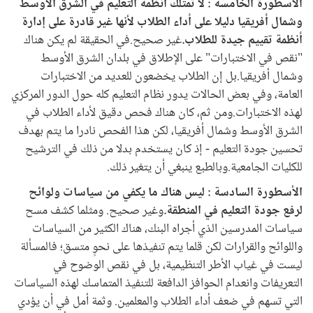
الأسطورة الخامسة : لا تمتلك أنظمة التعليم في الشرق الأوسط
وشمال أفريقيا دليلا على أداء الطلاب لأنها غير قادرة على إدارة
أنظمة تقييم جيدة للطلاب.
غير صحيح.في الحقيقة لم يكن هناك
"نقص في الاختبارات" على الإطلاق في بلدان الشرق الأوسط
وشمال أفريقيا.بل إن الطلاب يخضعون للعديد من الاختبارات
العامة، وفي بعض الحالات يدور نظام التعليم كله حول الدور المركزي
لهذه الاختبارات.ومن ثم، كان هناك فحص دقيق لأداء الطلاب في
الشرق الأوسط وشمال أفريقيا، لكن هذا الفحص نادرا ما يتم بهدف
تحسين جودة التعليم - إذ كان يستخدم بدلا من ذلك في الترشيح
للكليات الجامعية.وبالطبع ينبغي أن يتغير ذلك.
الأسطورة السادسة : ليس هناك ما يكفي من سياسات ولوائح
لرفع جودة التعليم في المنطقة.
وغير صحيح. ومثلما كشف مسح
سياسات المدرسين الذي أجراه البنك، هناك الكثير من السياسات
واللوائح والقرارات لكن قلما يتم تنفيذها على نحوٍ متسق؛ فالمسألة
ليست في غياب الأطر التنظيمية، بل في نقص الوضوح في
التعريفات وانعدام الحوافز الدافعة للتنفيذ المتماسك لهذه السياسات
التي تسهم في ضعف أداء الطلاب والمعلمين. وثمة أمل في أن يؤدي