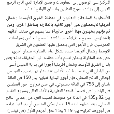
التركيز على الوصول إلى المعلومات وحسن الإدارة الذي أثاره الربيع
العربي إلى زيادة وضوح التطبيق واتساق اللوائح القائمة.
الأسطورة السابعة : المعلمون في منطقة الشرق الأوسط وشمال
أفريقيا لايحصلون على أجور كافية بالمقارنة بمناطق أخرى، ومن
ثم فإنهم يمتهنون مهنا أخرى جانبية؛ مما يسهم في ضعف أدائهم
بالمدارس.
صحيح جزئيا؛فحسبما كشف المسح الخاص بسياسات
المدرسين، فإن الأجور التي يحصل عليها المعلمون في الشرق
الأوسط وشمال أفريقيا جيدة بشكل عام بالمقارنة ببلدان أخرى،
حتى عند المقارنة ببلدان تتسم بأداء متقدم. في الحقيقة، تدفع بعض
بلدان الشرق الأوسط وشمال أفريقيا أجورا في بداية التعيين أعلى
من البلدان التي تتصدر قائمة الأداء.وعند مقارنتها بنصيب الفرد من
إجمالي الناتج المحلي، فإن أجور البداية تتباين بين 150 في المائة
بلبنان إلى 758 في المائة بجيبوتي، في حين تتراوح أجور المعلمين
في البلدان التي تتسم أنظمتها التعليمية بالأداء العالي وسريع التقدم
بين 82 و135 في المائة من متوسط نصيب الفرد من إجمالي الناتج
المحلي. وبعد عملهم لمدة 15 عاما، يمكن للمعلمين أن يتوقعوا زيادة
في أجورهم تتراوح بين 1.19 و1.5 مثل أجرهم الأول (في تونس)