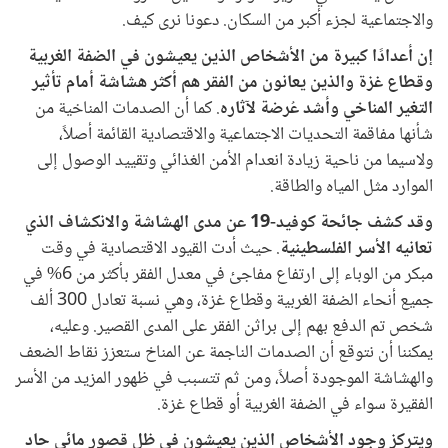
والاجتماعية لجزء أكبر من السكان. دعونا نرى كيف.
إن أعدادًا كبيرة من الأشخاص الذين يعيشون في الضفة الغربية
وقطاع غزة والذين يعانون من الفقر هم أكثر هشاشة أمام تأثير
التغير المناخي وأشد عُرضة لآثاره
. كما أن الصدمات المناخية من
شأنها مفاقمة التحديات الاجتماعية والاقتصادية القائمة أصلاً،
ولاسيما من ناحية زيادة انعدام الأمن الغذائي وتقييد الوصول إلى
الموارد مثل المياه والطاقة.
وقد كشف جائحة كوفيد-19 عن مدى الهشاشة والانكشاف الذي
تعانيه الأسر الفلسطينية
. حيث أدت القيود الاقتصادية في وقت
مبكر من الوباء إلى ارتفاع مفاجئ في معدل الفقر بأكثر من 6% في
جميع أنحاء الضفة الغربية وقطاع غزة، وهي نسبة تعادل 300 ألف
شخص تم الدفع بهم إلى براثن الفقر على المدى القصير. وعليه،
يمكننا أن نتوقع أن الصدمات الناجمة عن المناخ ستعزز نقاط الضعف
والهشاشة الموجودة أصلاً، ومن ثم تتسبب في ظهور المزيد من الأسر
الفقيرة سواء في الضفة الغربية أو قطاع غزة.
ويتركز وجود الأشخاص الذين يعيشون في ظل قصور مائي حاد