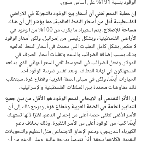
الوقود بنسبة 191% على أساس سنوي.
إن عملية الدعم تعني أن أسعار بيع الوقود بالتجزئة في الأراضي
الفلسطينية أقل من أسعار النفط العالمية، مما يؤشر إلى أن هناك
مساحة للإصلاح
. يتم استيراد ما يقرب من 100% من الوقود في
الأراضي الفلسطينية، وبشكل رئيسي من إسرائيل. ولكن أسعار الوقود
لا تعكس بشكل كامل التقلبات التي تحدث في أسعار النفط العالمية
وذلك بسبب إضافة الضرائب والدعم وتقلبات أسعار الصرف في
الدولار. وتمثل الضرائب في المتوسط ثلثي السعر النهائي الذي يدفعه
المستهلكون في نهاية المطاف. ويعد تغيير ضريبة الوقود أحد
الخيارات أيضًا، ولكن في سياق الضفة الغربية وقطاع غزة، سيتطلب
ذلك مفاوضات محددة بين السلطات الفلسطينية والإسرائيلية.
إن الأثر التقدمي أو الإيجابي لدعم الوقود هو الأقل، من بين جميع
التدابير العامة في الضفة الغربية وقطاع غزة
. ويرجع ذلك إلى أن
الأسر الأغنى تتلقى حصة أعلى من إجمالي الدعم، نظرًا لأنها تستهلك
أيضًا كمية من الوقود أعلى من الأسر الفقيرة. وذلك بخلاف دعم
الكهرباء التدريجي، ودعم الإنفاق الاجتماعي مثل التعليم والتحويلات
النقدية، فكلاهما يحقق أثراً تقدمياً بدرجة عالية. وعلى الرغم من أن