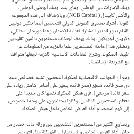
الأمراض ستاندرد تشارترد (الذي قام أيضا بدور المُنسِّق العالمي)،
وبنك الإمارات دبي الوطني، وماي بنك، وبنك أبوظبي الوطني،
والأهلي كابيتال (
NCB Capital
). وبالإضافة إلى هذه المجموعة
القوية، أشرك صندوق التمويل الدولي للتحصين أيضا بنكين دوليين
للقيام بدور المدير المشارك لعملية الإصدار، وهما مورجان ستانلي،
وكريدي أجريكول، وذلك بهدف اجتذاب مستثمرين دائمين تقليديين.
وتضمَّن هذا إحاطة المستثمرين علما بالمزيد من المعلومات عن
طبيعة الصكوك، وشرح المعاملات الأساسية اللازمة لجعلها متوافقة
مع الشريعة الإسلامية.
ومع أن الجوانب الاقتصادية لصكوك التحصين تشبه خصائص سند
ذي سعر فائدة مُتغيِّر (سعر فائدة يتغيَّر على أساس هامش زيادة على
سعر فائدة مرجعي)، فإن هيكل الصكوك نفسها كان جديدا على
معظم المستثمرين الدائمين. وكانوا يحتاجون، على وجه الخصوص،
إلى فهم استخدام أداة الغرض الخاص داخل هيكل الصكوك.
ويساوي الكثير من المستثمرين التقليديين بين ورقة مالية تصدر من
خلال أداة الغرض الخاص والاستثمارات المُهيكَلة مثل التوريق