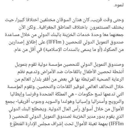
لنموه.
وحتى وقت قريب، كان هذان السوقان مختلفين اختلافا كبيرا، حيث
يختلف المستثمرون باختلاف المناطق الجغرافية.. ولكن الآن
جمعتهما معا وحدة خدمات الخزينة بالبنك الدولي من خلال مساعدة
صندوق التمويل الدولي للتحصين (
IFFIm
) على إطلاق إصدارين
من الصكوك (أو ما يسمى بالسندات الإسلامية) في أقل من عام.
وصندوق التمويل الدولي للتحصين مؤسسة دولية تقوم بتمويل
أنشطة تحصين الأطفال باللقاحات ضد الأمراض وتدعيم نظم
الرعاية الصحية المرتبطة بها في بعض من أفقر بلدان العالم من
خلال التحالف العالمي لتوفير اللقاحات والتحصين. وتقوم المؤسسة
التي تدعمها تسع حكومات - هي المملكة المتحدة وفرنسا وإيطاليا
والنرويج وأستراليا وإسبانيا وهولندا والسويد وجنوب أفريقيا- بجمع
الأموال من خلال أسواق رأس المال الدولية. ويضطلع البنك الدولي
الذي يقوم بدور مدير الخزينة لصندوق التمويل الدولي للتحصين (
IFFIm
) بمهمة تعبئة الأموال تحت إشراف مجلس الإدارة المُتطوِّع