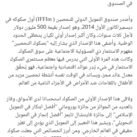
في الصندوق.
وأصدر صندوق التمويل الدولي للتحصين (
IFFIm
) أول صكوكه في
ديسمبر/كانون الأول 2014، وهو إصدار بقيمة 500 مليون دولار
لأجل ثلاث سنوات، وكان أكبر إصدار أولي لكيان يتخطَّى الحدود
الوطنية. وأضفى هذا الإصدار الذي يشار إليه "بصكوك التحصين"
مفهوم الاستثمار ذي المسؤولية الاجتماعية على سوق الصكوك.
وكانت هذه المرة الأولى التي يدرس فيها معظم مستثمري الصكوك
الاستثمار في شيء يُدِر عوائد اقتصادية واجتماعية، فهو يُحقِّق
معدل عائد مجز، ويساند في الوقت نفسه أنشطة تحصين مزيد من
الأطفال باللقاحات ضد الأمراض في الأجزاء النامية من العالم.
ولاقى هذا الإصدار الأولي من الصكوك استحسانا لدى الأسواق، وفاز
بالعديد من الجوائز من جائزة يوروماني "أفضل ابتكار في التمويل
الإسلامي" إلى جائزة فايننشال تايمز "أفضل إنجاز في التمويل
التحويلي"، ويشير هذا التعبير إلى التمويل الذي يؤدي إلى تغيُّر
حقيقي في العالم الخارجي. ومن أبرز الخصائص التي جعلت صكوك