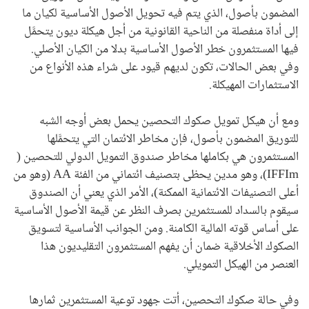
المضمون بأصول، الذي يتم فيه تحويل الأصول الأساسية لكيان ما
إلى أداة منفصلة من الناحية القانونية من أجل هيكلة ديون يتحمَّل
فيها المستثمرون خطر الأصول الأساسية بدلا من الكيان الأصلي.
وفي بعض الحالات، تكون لديهم قيود على شراء هذه الأنواع من
الاستثمارات المهيكلة.
ومع أن هيكل تمويل صكوك التحصين يحمل بعض أوجه الشبه
للتوريق المضمون بأصول، فإن مخاطر الائتمان التي يتحمَّلها
المستثمرون هي بكاملها مخاطر صندوق التمويل الدولي للتحصين (
IFFIm
)، وهو مدين يحظى بتصنيف ائتماني من الفئة
AA
(وهو من
أعلى التصنيفات الائتمانية الممكنة)، الأمر الذي يعني أن الصندوق
سيقوم بالسداد للمستثمرين بصرف النظر عن قيمة الأصول الأساسية
على أساس قوته المالية الكامنة. ومن الجوانب الأساسية لتسويق
الصكوك الأخلاقية ضمان أن يفهم المستثمرون التقليديون هذا
العنصر من الهيكل التمويلي.
وفي حالة صكوك التحصين، أتت جهود توعية المستثمرين ثمارها