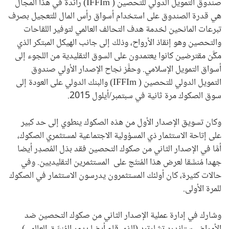
صندوق التمويل الدولي للتحصين (
IFFIm
) رائدة في هذا المجال
هي قدرة الصندوق على استخدام أسواق رأس المال للتعجيل بصرف
تبرعات المانحين لخدمة هدف التحالف العالمي لتوفير اللقاحات
والتحصين وهو إنقاذ الأرواح، وذلك إلى جانب الهيكل المبتكر الذي
مكَّن مقترضين كانوا يعتمدون على السوق التقليدية من اللجوء إلى
أسواق التمويل الإسلامي. وحفَّز نجاح الإصدار الأولي صندوق
التمويل الدولي للتحصين (
IFFIm
) والبنك الدولي على العودة إلى
سوق الصكوك مرة ثانية في سبتمبر/أيلول 2015.
وكان تسويق الإصدار الأول من هذه الصكوك ينطوي إلى حد كبير
على إتاحة الاستثمار ذي المسؤولية الاجتماعية لمستثمري الصكوك،
أمَّا في الإصدار الثاني من صكوك التحصين فقد بذل المُصدِر أيضا
جهدا مُنسَّقا لعرض هذا المُنتَج على المستثمرين التقليديين. وفي
حالات كثيرة، كان أولئك المستثمرون يدرسون الاستثمار في الصكوك
للمرة الأولى.
وشارك في إدارة عملية الإصدار الثاني من صكوك التحصين ضد