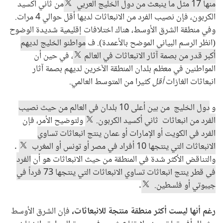
منها 17 مثل ما ينبعث من دول الخليج العربي
من ثاني أكسيد
الكربون، فإن نصيب الفرد من الانبعاثات لديها أقل حوالي 4 مرات.
وفي منطقة الشرق الأوسط، هناك اختلافات إقليمية شديدة الوضوح
(انظر الرسم البياني الموضح بالأعمدة). ف
مواطنو الخليج لديهم
أكبر قدر من بصمة آثار الانبعاثات في العالم
، في حين أن
المواطنين في معظم بلدان المنطقة الآخرين لديهم بصمة آثار
انبعاثات الغازات
أقل
كثيرا من المتوسط العالمي.
و
دول الخليج من بين أعلى 10 بلدان في العالم من حيث نصيب
الفرد من انبعاثات
ثاني
أكسيد الكربون.
ولتوضيح الأمر، فإن
الفرد في الكويت أو الإمارات أو عمان ينتج انبعاثات تساوي
الانبعاثات التي ينتجها 10 أفراد في مصر أو تونس أو المغرب
.
والتناقض الأكثر شدة في المنطقة من حيث الانبعاثات هو أن
الفرد
في قطر ينتج انبعاثات تساوي الانبعاثات التي ينتجها 73 فرداً في
جيبوتي أو فلسطين.
.
رغم أنها ليست أكثر منطقة منتجة للانبعاثات،
فإن الشرق الأوسط