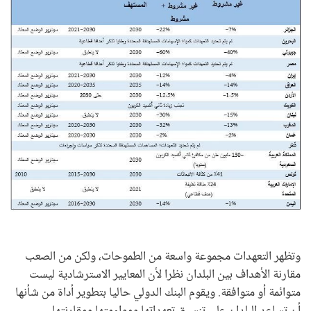
وتظهر التعهدات مجموعة واسعة من الطموحات، ولكن من الصعب
مقارنة الأهداف بين البلدان نظرا لأن المعايير الاسترشادية ليست
متوائمة أو متوافقة. ويقوم البنك الدولي حاليا بتطوير أداة من شأنها