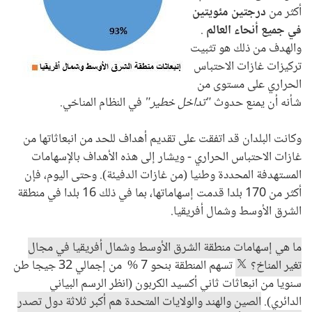
أكثر من
درجتين مئويتين
في جميع أنحاء العالم
.
والهدف من ذلك هو تثبيت
تركيزات غازات الاحتباس
الحراري على مستوى من
شأنه أن يمنع حدوث
"تداخل خطير"
في النظام المناخي.
وكانت البلدان قد اتفقت على تقديم أهداف للحد من انبعاثاتها من
غازات الاحتباس الحراري - ويشار إلى هذه الأهداف بالإسهامات
المستهدفة المحددة وطنيا (من غازات الدفيئة). وحتى اليوم، فإن
أكثر من 170 بلدا قدمت إسهاماتها، بما في ذلك 16 بلدا في منطقة
الشرق الأوسط وشمال أفريقيا.
ما هي إسهامات منطقة الشرق الأوسط وشمال أفريقيا في مجال
تغير المناخ؟
تسهم المنطقة بنحو 7
%
من إجمالي 32 جيجا طن
سنويا من انبعاثات ثاني أكسيد الكربون (انظر الرسم البياني
الدائري).
الصين والهند والولايات المتحدة هم أكبر ثلاثة دول تصدر