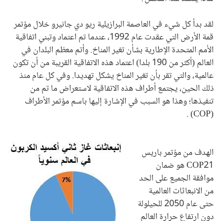
لقد بدأ كل شيء في العاصمة البرازيلية ريو دي جانيرو خلال مؤتمر
قمة الأرض التي عقدت عام 1992، عندما تم اعتماد وتبني اتفاقية
الأمم المتحدة الإطارية بشأن تغير المناخ. وأتم معظم البلدان في
العالم (أكثر من 190 بلدا) اعتماد هذه الاتفاقية القريبة من أن تكون
عالمية، والتي تقر بأن تغير المناخ يشكل تهديدا. وفي كل عام منذ
ذلك الحين، يجتمع أطراف هذه الاتفاقية لاستعراض ما تم من
تنفيذها؛ وهذا هو السبب في الإشارة إليها باسم مؤتمر الأطراف
.
(COP)
الهدف من مؤتمر باريس
COP21
هو ضمان
موافقة الجميع على الحد
من الانبعاثات العالمية
حتى عام 2050 للحيلولة
دون ارتفاع حرارة العالم