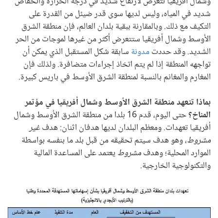
وشمال أفريقيا تتعرض لارتفاع شديد في درجة الحرارة وانخفاض
شديد في المياه، وليس لديها سوى قدر ضيئل من القدرة على
التكيف مع ذلك. وبالمقارنة ببقية بلدان العالم، فإن منطقة الشرق
الأوسط وشمال أفريقيا ستتعرض أكثر من غيرها لموجات من الحر
الشديد. وقد حددت
مدونة
سابقة شكل المستقبل الذي يمكن أن
تواجهه المنطقة إذا لم يتم اتخاذ إجراءات متضافرة. ولذلك فإن
المغارم والمغانم بالنسبة لمنطقة الشرق الأوسط في باريس كبيرة.
بماذا تتعهد منطقة الشرق الأوسط وشمال أفريقيا في مؤتمر
المناخ؟
حتى اليوم، قدم 16 بلدا من منطقة الشرق الأوسط وشمال
أفريقيا تعهدات. ومعظم البلدان لديها هدفان اثنان: هدف
غير
مشروط
، وهو هدف سيتم تحقيقه من قبل بلد ما بنفسه بواسطة
الموارد المحلية؛ وهدف
مشروط
يعتمد على المساعدة المالية
والتكنولوجية الخارجية.