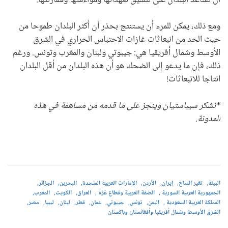
أن تساعد البلدان على تنسيق تعهداتها ومواءمتها ومقارنتها.
ومع ذلك، يمكن للمرء أن يستنتج بحذر أن أكثر البلدان طموحا من
حيث الحد من انبعاثات غازات الاحتباس الحراري في الشرق
الأوسط وشمال أفريقيا هي: جيبوتي ولبنان والمغرب وتونس. ورغم
ذلك، فإن ما يدعو إلى الضحك هو أن هذه البلدان من أقل البلدان
انتاجا للانبعاثات!
*نشكر سيباستيان وينجز على ما قدمه من مساهمة
في هذه
المدونة.
البيئة
تغير المناخ
إيران
الأردن
الإمارات العربية المتحدة
البحرين
الجزائر
الجمهورية العربية السورية
الضفة الغربية وقطاع غزة
العراق
الكويت
المغرب
المملكة العربية السعودية
اليمن
تونس
جيبوتي
عمان
قطر
لبنان
ليبيا
مصر
الشرق الأوسط وشمال أفريقيا وأفغانستان وباكستان